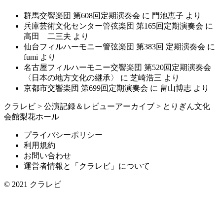
群馬交響楽団 第608回定期演奏会
に
門池恵子
より
兵庫芸術文化センター管弦楽団 第165回定期演奏会
に
高田 二三夫
より
仙台フィルハーモニー管弦楽団 第383回 定期演奏会
に
fumi
より
名古屋フィルハーモニー交響楽団 第520回定期演奏会
〈日本の地方文化の継承〉
に
芝崎浩三
より
京都市交響楽団 第699回定期演奏会
に
畠山博志
より
クラレビ
>
公演記録＆レビューアーカイブ
>
とりぎん文化
会館梨花ホール
プライバシーポリシー
利用規約
お問い合わせ
運営者情報と「クラレビ」について
© 2021
クラレビ