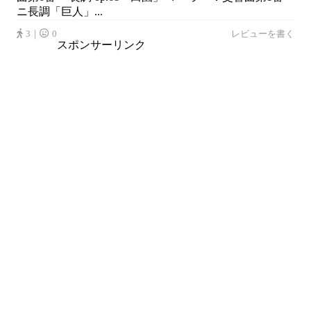
ニ長調「巨人」...
3｜
0
レビューを書く
スポンサーリンク