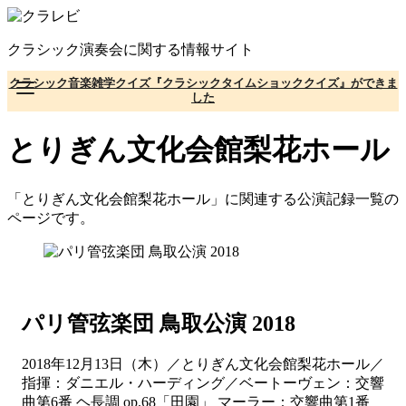
コ
ン
クラシック演奏会に関する情報サイト
テ
ン
クラシック音楽雑学クイズ『クラシックタイムショッククイズ』ができま
ツ
した
へ
移
とりぎん文化会館梨花ホール
動
「とりぎん文化会館梨花ホール」に関連する公演記録一覧の
ページです。
パリ管弦楽団 鳥取公演 2018
2018年12月13日（木）／とりぎん文化会館梨花ホール／
指揮：ダニエル・ハーディング／ベートーヴェン：交響
曲第6番 ヘ長調 op.68「田園」 マーラー：交響曲第1番