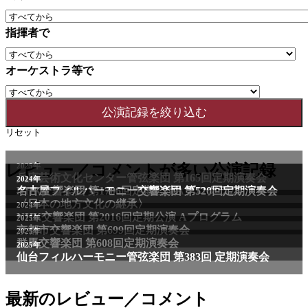
指揮者で
オーケストラ等で
リセット
2025年
レビュー／コメントが多い公演記録
兵庫芸術文化センター管弦楽団 第165回定期演奏会
2011年
2024年
NHK交響楽団 第1706回定期公演Aプログラム
名古屋フィルハーモニー交響楽団 第520回定期演奏会
〈日本の地方文化の継承〉
2024年
NHK交響楽団 第2016回定期公演 Aプログラム
2025年
京都市交響楽団 第699回定期演奏会
2025年
群馬交響楽団 第608回定期演奏会
2025年
仙台フィルハーモニー管弦楽団 第383回 定期演奏会
最新のレビュー／コメント