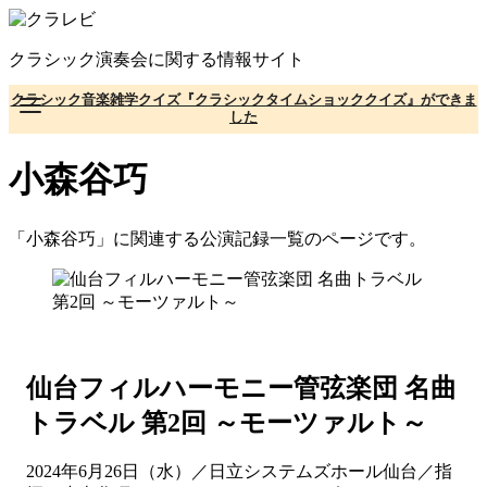
コ
ン
クラシック演奏会に関する情報サイト
テ
ン
クラシック音楽雑学クイズ『クラシックタイムショッククイズ』ができま
ツ
した
へ
移
小森谷巧
動
「小森谷巧」に関連する公演記録一覧のページです。
仙台フィルハーモニー管弦楽団 名曲
トラベル 第2回 ～モーツァルト～
2024年6月26日（水）／日立システムズホール仙台／指