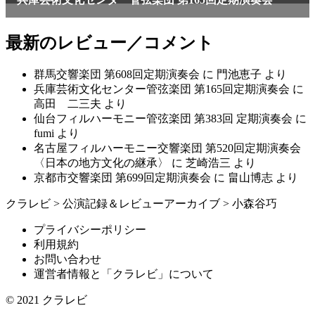
最新のレビュー／コメント
群馬交響楽団 第608回定期演奏会
に
門池恵子
より
兵庫芸術文化センター管弦楽団 第165回定期演奏会
に
高田 二三夫
より
仙台フィルハーモニー管弦楽団 第383回 定期演奏会
に
fumi
より
名古屋フィルハーモニー交響楽団 第520回定期演奏会
〈日本の地方文化の継承〉
に
芝崎浩三
より
京都市交響楽団 第699回定期演奏会
に
畠山博志
より
クラレビ
>
公演記録＆レビューアーカイブ
>
小森谷巧
プライバシーポリシー
利用規約
お問い合わせ
運営者情報と「クラレビ」について
© 2021
クラレビ