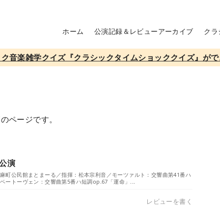
ホーム
公演記録＆レビューアーカイブ
クラ
ック音楽雑学クイズ『クラシックタイムショッククイズ』がで
覧のページです。
公演
）／当麻町公民館まとまーる／指揮：松本宗利音／モーツァルト：交響曲第41番ハ
 ベートーヴェン：交響曲第5番ハ短調op.67「運命」...
レビューを書く