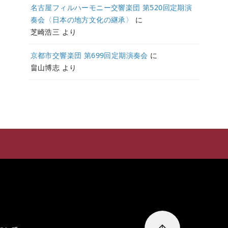
名古屋フィルハーモニー交響楽団 第520回定期演
奏会〈日本の地方文化の継承〉
に
芝崎浩三
より
京都市交響楽団 第699回定期演奏会
に
畠山博志
より