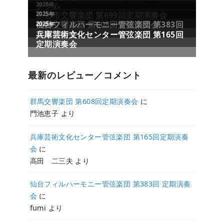
最新のレビュー／コメント
群馬交響楽団 第608回定期演奏会
に
門池恵子
より
兵庫芸術文化センター管弦楽団 第165回定期演奏
会
に
高田 二三夫
より
仙台フィルハーモニー管弦楽団 第383回 定期演奏
会
に
fumi
より