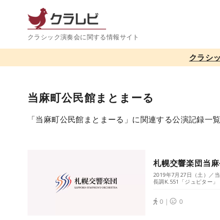
コ
ン
テ
クラシック演奏会に関する情報サイト
ン
クラシ
ツ
へ
移
当麻町公民館まとまーる
動
「当麻町公民館まとまーる」に関連する公演記録一
札幌交響楽団当麻
2019年7月27日（土
長調K.551「ジュピター」
0｜
0