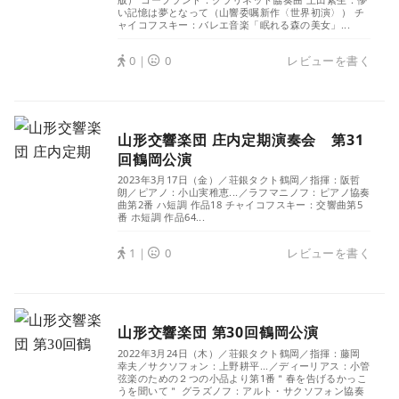
い記憶は夢となって（山響委嘱新作〈世界初演〉） チ
ャイコフスキー：バレエ音楽「眠れる森の美女」...
0｜
0
レビューを書く
山形交響楽団 庄内定期演奏会 第31
回鶴岡公演
2023年3月17日（金）／荘銀タクト鶴岡／指揮：阪哲
朗／ピアノ：小山実稚恵...／ラフマニノフ：ピアノ協奏
曲第2番 ハ短調 作品18 チャイコフスキー：交響曲第5
番 ホ短調 作品64...
1｜
0
レビューを書く
山形交響楽団 第30回鶴岡公演
2022年3月24日（木）／荘銀タクト鶴岡／指揮：藤岡
幸夫／サクソフォン：上野耕平...／ディーリアス：小管
弦楽のための２つの小品より第1番＂春を告げるかっこ
うを聞いて＂ グラズノフ：アルト・サクソフォン協奏