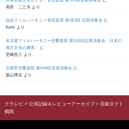
高田 二三夫
より
仙台フィルハーモニー管弦楽団 第383回 定期演奏会
に
fumi
より
名古屋フィルハーモニー交響楽団 第520回定期演奏会〈日本の
地方文化の継承〉
に
芝崎浩三
より
京都市交響楽団 第699回定期演奏会
に
畠山博志
より
クラレビ
>
公演記録＆レビューアーカイブ
>
荘銀タクト
鶴岡