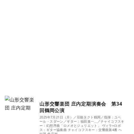
山形交響楽団 庄内定期演奏会 第34
回鶴岡公演
2025年7月21日（月）／荘銀タクト鶴岡／指揮：ユベ
ール・スダーン／ギター：福田進一...／チャイコフスキ
ー：幻想序曲「ロメオとジュリエット」 ヴィラ=ロボ
ス：ギター協奏曲 チャイコフスキー：交響曲第4番 ヘ
短調 作品36...