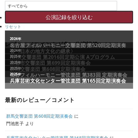
リセット
2011年
2024年
レビュー／コメントが多い公演記録
NHK交響楽団 第1706回定期公演Aプログラム
名古屋フィルハーモニー交響楽団 第520回定期演奏
会〈日本の地方文化の継承〉
2024年
NHK交響楽団 第2016回定期公演 Aプログラム
2025年
京都市交響楽団 第699回定期演奏会
2025年
群馬交響楽団 第608回定期演奏会
2025年
仙台フィルハーモニー管弦楽団 第383回 定期演奏会
2025年
兵庫芸術文化センター管弦楽団 第165回定期演奏会
最新のレビュー／コメント
群馬交響楽団 第608回定期演奏会
に
門池恵子
より
兵庫芸術文化センター管弦楽団 第165回定期演奏会
に