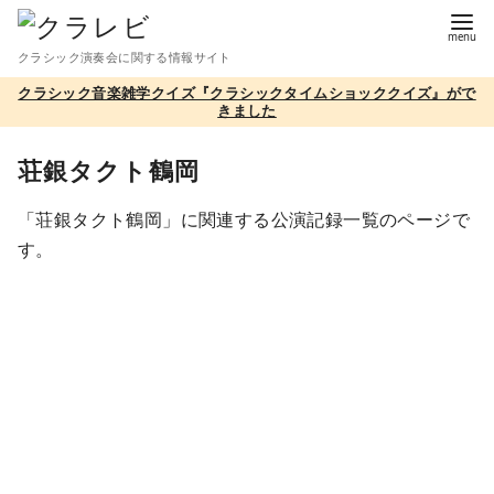
コ
ン
クラシック演奏会に関する情報サイト
テ
クラシック音楽雑学クイズ『クラシックタイムショッククイズ』がで
ン
きました
ツ
へ
荘銀タクト鶴岡
移
「荘銀タクト鶴岡」に関連する公演記録一覧のページで
動
す。