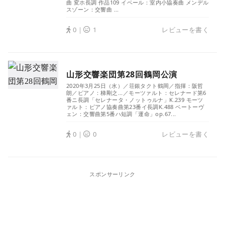
曲 変ホ長調 作品109 イベール：室内小協奏曲 メンデル
スゾーン：交響曲 ...
0｜
1
レビューを書く
山形交響楽団第28回鶴岡公演
2020年3月25日（水）／荘銀タクト鶴岡／指揮：阪哲
朗／ピアノ：梯剛之...／モーツァルト：セレナード第6
番ニ長調「セレナータ・ノットゥルナ」K.239 モーツ
ァルト：ピアノ協奏曲第23番イ長調K.488 ベートーヴ
ェン：交響曲第5番ハ短調「運命」op.67...
0｜
0
レビューを書く
スポンサーリンク