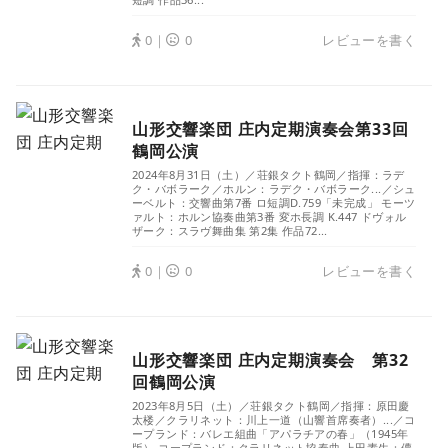
0｜
0
レビューを書く
山形交響楽団 庄内定期演奏会第33回
鶴岡公演
2024年8月31日（土）／荘銀タクト鶴岡／指揮：ラデ
ク・バボラーク／ホルン：ラデク・バボラーク...／シュ
ーベルト：交響曲第7番 ロ短調D.759「未完成」 モーツ
ァルト：ホルン協奏曲第3番 変ホ長調 K.447 ドヴォル
ザーク：スラヴ舞曲集 第2集 作品72...
0｜
0
レビューを書く
山形交響楽団 庄内定期演奏会 第32
回鶴岡公演
2023年8月5日（土）／荘銀タクト鶴岡／指揮：原田慶
太楼／クラリネット：川上一道（山響首席奏者）...／コ
ープランド：バレエ組曲「アパラチアの春」（1945年
版） コープランド：クラリネット協奏曲 上田素生：儚