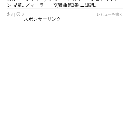
ン 児童...／マーラー：交響曲第3番 ニ短調...
3｜
0
レビューを書く
スポンサーリンク