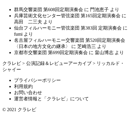
群馬交響楽団 第608回定期演奏会
に
門池恵子
より
兵庫芸術文化センター管弦楽団 第165回定期演奏会
に
高田 二三夫
より
仙台フィルハーモニー管弦楽団 第383回 定期演奏会
に
fumi
より
名古屋フィルハーモニー交響楽団 第520回定期演奏会
〈日本の地方文化の継承〉
に
芝崎浩三
より
京都市交響楽団 第699回定期演奏会
に
畠山博志
より
クラレビ
>
公演記録＆レビューアーカイブ
>
リッカルド・
シャイー
プライバシーポリシー
利用規約
お問い合わせ
運営者情報と「クラレビ」について
© 2021
クラレビ