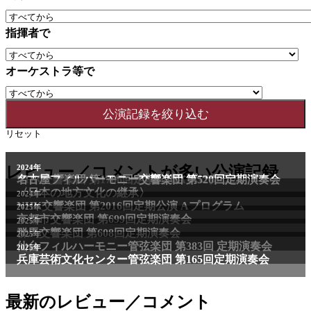
指揮者で
オーケストラ等で
リセット
2011年
レビュー／コメントが多い公演記録
2024年
NHK交響楽団 第1706回定期公演Aプログラム
名古屋フィルハーモニー交響楽団 第520回定期演奏会
〈日本の地方文化の継承〉
2024年
NHK交響楽団 第2016回定期公演 Aプログラム
2025年
京都市交響楽団 第699回定期演奏会
2025年
群馬交響楽団 第608回定期演奏会
2025年
仙台フィルハーモニー管弦楽団 第383回 定期演奏会
2025年
兵庫芸術文化センター管弦楽団 第165回定期演奏会
最新のレビュー／コメント