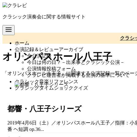
コ
ン
クラシック演奏会に関する情報サイト
テ
ン
ツ
へ
クラシ
ホーム
移
公演記録＆レビューアーカイブ
動
オリンパスホール八王子
全公演記録
今日は何の日？－出来事とクラシック公演－
公演情報投稿フォーム
「オリンパスホール八王子」に関連する公演記録一覧のペー
クラレビ運営者が掲載する公演の基準について
クラシック音楽リファレンス
クラシックタイムショッククイズ
都響・八王子シリーズ
2019年4月6日（土）／オリンパスホール八王子／指揮：小泉
番 ヘ短調 op.36...