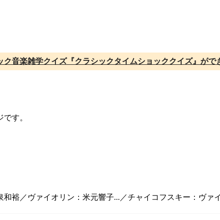
ック音楽雑学クイズ『クラシックタイムショッククイズ』がで
ジです。
和裕／ヴァイオリン：米元響子...／チャイコフスキー：ヴァイオ