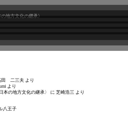
本の地方文化の継承〉
高田 二三夫
より
umi
より
〈日本の地方文化の継承〉
に
芝崎浩三
より
ル八王子