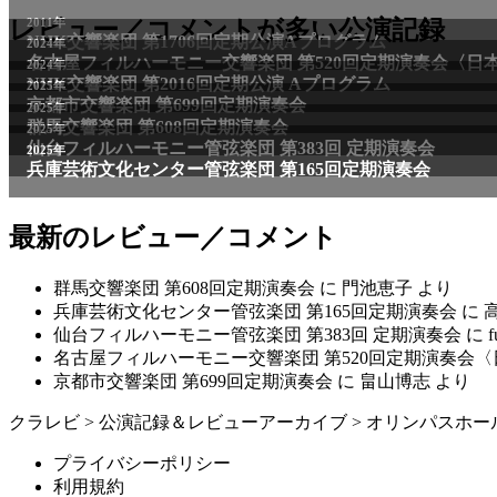
2011年
レビュー／コメントが多い公演記録
NHK交響楽団 第1706回定期公演Aプログラム
2024年
名古屋フィルハーモニー交響楽団 第520回定期演奏会〈日
2024年
NHK交響楽団 第2016回定期公演 Aプログラム
2025年
京都市交響楽団 第699回定期演奏会
2025年
群馬交響楽団 第608回定期演奏会
2025年
仙台フィルハーモニー管弦楽団 第383回 定期演奏会
2025年
兵庫芸術文化センター管弦楽団 第165回定期演奏会
最新のレビュー／コメント
群馬交響楽団 第608回定期演奏会
に
門池恵子
より
兵庫芸術文化センター管弦楽団 第165回定期演奏会
に
仙台フィルハーモニー管弦楽団 第383回 定期演奏会
に
f
名古屋フィルハーモニー交響楽団 第520回定期演奏会
京都市交響楽団 第699回定期演奏会
に
畠山博志
より
クラレビ
>
公演記録＆レビューアーカイブ
>
オリンパスホー
プライバシーポリシー
利用規約