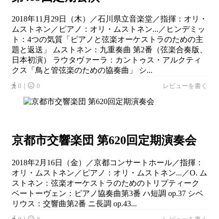
2018年11月29日（木）／石川県立音楽堂／指揮：オリ・
ムストネン／ピアノ：オリ・ムストネン...／ヒンデミッ
ト：4つの気質「ピアノと弦楽オーケストラのための主
題と返送」 ムストネン：九重奏曲 第2番（弦楽合奏版、
日本初演） ラウタヴァーラ：カントゥス・アルクティ
クス「鳥と管弦楽のための協奏曲」 シ...
0｜
0
レビューを書く
京都市交響楽団 第620回定期演奏会
2018年2月16日（金）／京都コンサートホール／指揮：
オリ・ムストネン／ピアノ：オリ・ムストネン...／O. ム
ストネン：弦楽オーケストラのためのトリプティーク
ベートーヴェン：ピアノ協奏曲第3番 ハ短調 op.37 シベ
リウス：交響曲第2番 ニ長調 op.43...