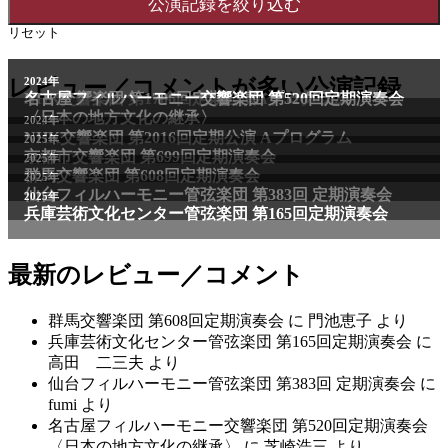
リセット
レビュー／コメントが多い公演記録
最新のレビュー／コメント
群馬交響楽団 第608回定期演奏会
に
門池恵子
より
兵庫芸術文化センター管弦楽団 第165回定期演奏会
に
高田 二三夫
より
仙台フィルハーモニー管弦楽団 第383回 定期演奏会
に
fumi
より
名古屋フィルハーモニー交響楽団 第520回定期演奏会
〈日本の地方文化の継承〉
に
芝崎浩三
より