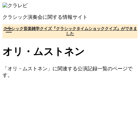
コ
ン
クラシック演奏会に関する情報サイト
テ
ン
クラシック音楽雑学クイズ『クラシックタイムショッククイズ』ができま
ツ
した
へ
移
オリ・ムストネン
動
「オリ・ムストネン」に関連する公演記録一覧のページで
す。