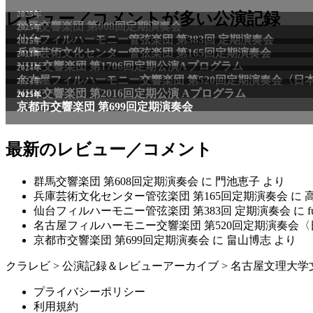
2025年
レビュー／コメントが多い公演記録
群馬交響楽団 第608回定期演奏会
2025年
仙台フィルハーモニー管弦楽団 第383回 定期演奏会
2025年
兵庫芸術文化センター管弦楽団 第165回定期演奏会
2011年
NHK交響楽団 第1706回定期公演Aプログラム
2024年
名古屋フィルハーモニー交響楽団 第520回定期演奏会〈日
2024年
NHK交響楽団 第2016回定期公演 Aプログラム
2025年
京都市交響楽団 第699回定期演奏会
最新のレビュー／コメント
群馬交響楽団 第608回定期演奏会
に
門池恵子
より
兵庫芸術文化センター管弦楽団 第165回定期演奏会
に
仙台フィルハーモニー管弦楽団 第383回 定期演奏会
に
f
名古屋フィルハーモニー交響楽団 第520回定期演奏会
京都市交響楽団 第699回定期演奏会
に
畠山博志
より
クラレビ
>
公演記録＆レビューアーカイブ
>
名古屋文理大学
プライバシーポリシー
利用規約