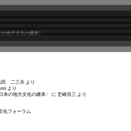
本の地方文化の継承〉
高田 二三夫
より
umi
より
〈日本の地方文化の継承〉
に
芝崎浩三
より
文化フォーラム