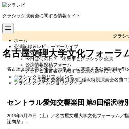
コ
ン
クラシック演奏会に関する情報サイト
テ
ン
ツ
へ
クラシ
ホーム
移
公演記録＆レビューアーカイブ
動
名古屋文理大学文化フォーラ
全公演記録
今日は何の日？－出来事とクラシック公演－
公演情報投稿フォーム
「名古屋文理大学文化フォーラム」に関連する公演記録一覧
クラレビ運営者が掲載する公演の基準について
クラシック音楽リファレンス
クラシックタイムショッククイズ
セントラル愛知交響楽団 第9回稲沢特別
2019年5月25日（土）／名古屋文理大学文化フォーラム
謝肉祭」...