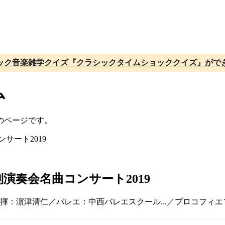
ック音楽雑学クイズ『クラシックタイムショッククイズ』がで
ム
のページです。
演奏会名曲コンサート2019
／指揮：濵津清仁／バレエ：中西バレエスクール...／プロコフ