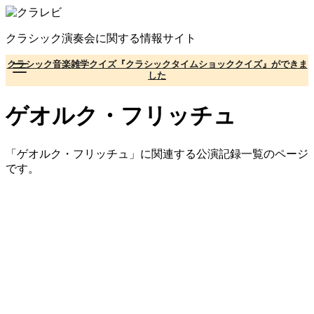
コ
ン
クラシック演奏会に関する情報サイト
テ
ン
クラシック音楽雑学クイズ『クラシックタイムショッククイズ』ができま
ツ
した
へ
移
ゲオルク・フリッチュ
動
「ゲオルク・フリッチュ」に関連する公演記録一覧のページ
です。