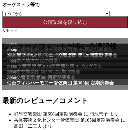
オーケストラ等で
リセット
2025年
レビュー／コメントが多い公演記録
兵庫芸術文化センター管弦楽団 第165回定期演奏会
2011年
2024年
NHK交響楽団 第1706回定期公演Aプログラム
名古屋フィルハーモニー交響楽団 第520回定期演奏会
〈日本の地方文化の継承〉
2024年
NHK交響楽団 第2016回定期公演 Aプログラム
2025年
京都市交響楽団 第699回定期演奏会
2025年
群馬交響楽団 第608回定期演奏会
2025年
仙台フィルハーモニー管弦楽団 第383回 定期演奏会
最新のレビュー／コメント
群馬交響楽団 第608回定期演奏会
に
門池恵子
より
兵庫芸術文化センター管弦楽団 第165回定期演奏会
に
高田 二三夫
より