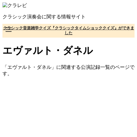
コ
ン
クラシック演奏会に関する情報サイト
テ
ン
クラシック音楽雑学クイズ『クラシックタイムショッククイズ』ができま
ツ
した
へ
移
エヴァルト・ダネル
動
「エヴァルト・ダネル」に関連する公演記録一覧のページで
す。