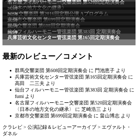
NHK交響楽団 第1706回定期公演Aプログラム
名古屋フィルハーモニー交響楽団 第520回定期演奏会
〈日本の地方文化の継承〉
2024年
NHK交響楽団 第2016回定期公演 Aプログラム
2025年
京都市交響楽団 第699回定期演奏会
2025年
群馬交響楽団 第608回定期演奏会
2025年
仙台フィルハーモニー管弦楽団 第383回 定期演奏会
2025年
兵庫芸術文化センター管弦楽団 第165回定期演奏会
最新のレビュー／コメント
群馬交響楽団 第608回定期演奏会
に
門池恵子
より
兵庫芸術文化センター管弦楽団 第165回定期演奏会
に
高田 二三夫
より
仙台フィルハーモニー管弦楽団 第383回 定期演奏会
に
fumi
より
名古屋フィルハーモニー交響楽団 第520回定期演奏会
〈日本の地方文化の継承〉
に
芝崎浩三
より
京都市交響楽団 第699回定期演奏会
に
畠山博志
より
クラレビ
>
公演記録＆レビューアーカイブ
>
エヴァルト・
ダネル