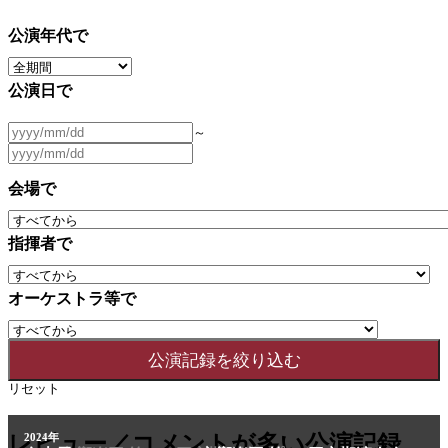
公演年代で
公演日で
～
会場で
指揮者で
オーケストラ等で
リセット
2011年
レビュー／コメントが多い公演記録
2024年