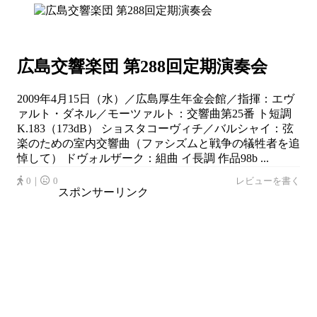
広島交響楽団 第288回定期演奏会
2009年4月15日（水）／広島厚生年金会館／指揮：エヴ
ァルト・ダネル／モーツァルト：交響曲第25番 ト短調
K.183（173dB） ショスタコーヴィチ／バルシャイ：弦
楽のための室内交響曲（ファシズムと戦争の犠牲者を追
悼して） ドヴォルザーク：組曲 イ長調 作品98b ...
0｜
0
レビューを書く
スポンサーリンク