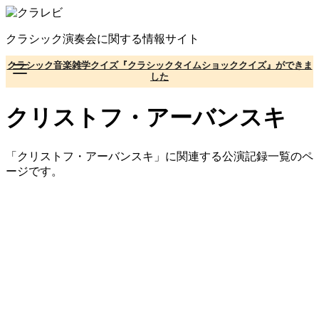
コ
ン
クラシック演奏会に関する情報サイト
テ
ン
クラシック音楽雑学クイズ『クラシックタイムショッククイズ』ができま
ツ
した
へ
移
クリストフ・アーバンスキ
動
「クリストフ・アーバンスキ」に関連する公演記録一覧のペ
ージです。