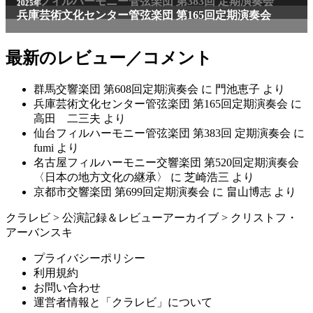
仙台フィルハーモニー管弦楽団 第383回 定期演奏会
2025年
兵庫芸術文化センター管弦楽団 第165回定期演奏会
最新のレビュー／コメント
群馬交響楽団 第608回定期演奏会
に
門池恵子
より
兵庫芸術文化センター管弦楽団 第165回定期演奏会
に
高田 二三夫
より
仙台フィルハーモニー管弦楽団 第383回 定期演奏会
に
fumi
より
名古屋フィルハーモニー交響楽団 第520回定期演奏会
〈日本の地方文化の継承〉
に
芝崎浩三
より
京都市交響楽団 第699回定期演奏会
に
畠山博志
より
クラレビ
>
公演記録＆レビューアーカイブ
>
クリストフ・
アーバンスキ
プライバシーポリシー
利用規約
お問い合わせ
運営者情報と「クラレビ」について