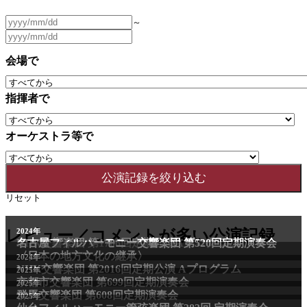
～
会場で
指揮者で
オーケストラ等で
リセット
2011年
レビュー／コメントが多い公演記録
2024年
NHK交響楽団 第1706回定期公演Aプログラム
名古屋フィルハーモニー交響楽団 第520回定期演奏会
〈日本の地方文化の継承〉
2024年
NHK交響楽団 第2016回定期公演 Aプログラム
2025年
京都市交響楽団 第699回定期演奏会
2025年
群馬交響楽団 第608回定期演奏会
2025年