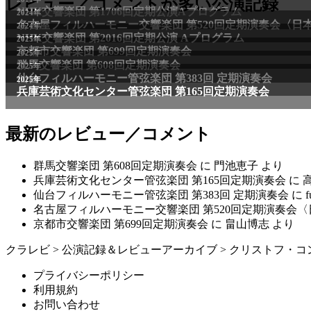
レビュー／コメントが多い公演記録
NHK交響楽団 第1706回定期公演Aプログラム
2024年
名古屋フィルハーモニー交響楽団 第520回定期演奏会〈日
2024年
NHK交響楽団 第2016回定期公演 Aプログラム
2025年
京都市交響楽団 第699回定期演奏会
2025年
群馬交響楽団 第608回定期演奏会
2025年
仙台フィルハーモニー管弦楽団 第383回 定期演奏会
2025年
兵庫芸術文化センター管弦楽団 第165回定期演奏会
最新のレビュー／コメント
群馬交響楽団 第608回定期演奏会
に
門池恵子
より
兵庫芸術文化センター管弦楽団 第165回定期演奏会
に
仙台フィルハーモニー管弦楽団 第383回 定期演奏会
に
f
名古屋フィルハーモニー交響楽団 第520回定期演奏会
京都市交響楽団 第699回定期演奏会
に
畠山博志
より
クラレビ
>
公演記録＆レビューアーカイブ
>
クリストフ・コ
プライバシーポリシー
利用規約
お問い合わせ