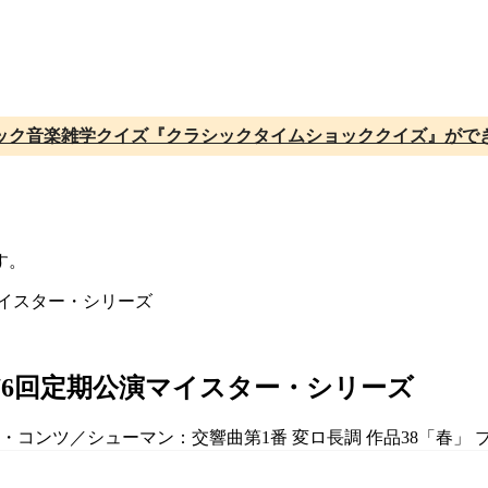
ック音楽雑学クイズ『クラシックタイムショッククイズ』がで
す。
76回定期公演マイスター・シリーズ
コンツ／シューマン：交響曲第1番 変ロ長調 作品38「春」 ブラ