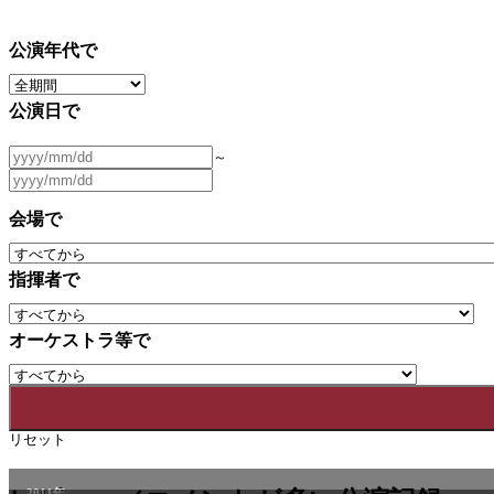
公演年代で
公演日で
～
会場で
指揮者で
オーケストラ等で
リセット
2011年