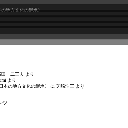
本の地方文化の継承〉
高田 二三夫
より
umi
より
〈日本の地方文化の継承〉
に
芝崎浩三
より
ンツ