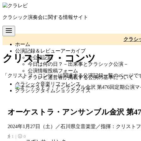
コ
ン
クラシック演奏会に関する情報サイト
テ
ン
ツ
へ
クラシ
ホーム
移
公演記録＆レビューアーカイブ
動
クリストフ・コンツ
全公演記録
今日は何の日？－出来事とクラシック公演－
公演情報投稿フォーム
「クリストフ・コンツ」に関連する公演記録一覧のページで
クラレビ運営者が掲載する公演の基準について
クラシック音楽リファレンス
クラシックタイムショッククイズ
オーケストラ・アンサンブル金沢 第4
2024年1月27日（土）／石川県立音楽堂／指揮：クリストフ・
1｜
0