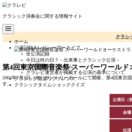
コ
ン
クラシック演奏会に関する情報サイト
テ
ン
ツ
へ
クラシ
ホーム
移
公演記録＆レビューアーカイブ
動
全公演記録
今日は何の日？－出来事とクラシック公演－
第4回東京国際音楽祭 スーパーワール
公演情報投稿フォーム
クラレビ運営者が掲載する公演の基準について
2002年7月3日（水）サントリーホールにて開催、第4回東
クラシック音楽リファレンス
す。
クラシックタイムショッククイズ
公演日（
会場
出演