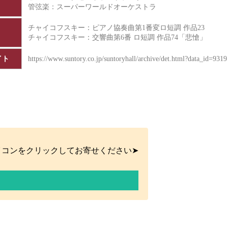
管弦楽：スーパーワールドオーケストラ
チャイコフスキー：ピアノ協奏曲第1番変ロ短調 作品23
チャイコフスキー：交響曲第6番 ロ短調 作品74「悲愴」
イト
https://www.suntory.co.jp/suntoryhall/archive/det.html?data_id=9319
イコンをクリックしてお寄せください➤