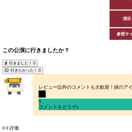
演目
参照サ
この公演に行きましたか？
行きました！
0
行きたかった！
0
レビュー以外のコメントも大歓迎！緑のア
0
コメントをどうぞ
x
0
0
評価