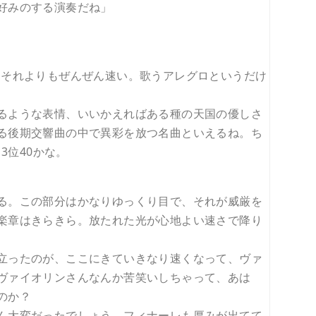
好みのする演奏だね」
、それよりもぜんぜん速い。歌うアレグロというだけ
るような表情、いいかえればある種の天国の優しさ
る後期交響曲の中で異彩を放つ名曲といえるね。ち
3位40かな。
る。この部分はかなりゆっくり目で、それが威厳を
楽章はきらきら。放たれた光が心地よい速さで降り
立ったのが、ここにきていきなり速くなって、ヴァ
ヴァイオリンさんなんか苦笑いしちゃって、あは
のか？
ん大変だったでしょう。フィナーレも厚みが出てて