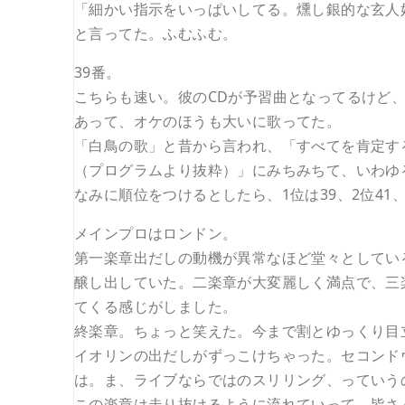
「細かい指示をいっぱいしてる。燻し銀的な玄人
と言ってた。ふむふむ。
39番。
こちらも速い。彼のCDが予習曲となってるけど
あって、オケのほうも大いに歌ってた。
「白鳥の歌」と昔から言われ、「すべてを肯定す
（プログラムより抜粋）」にみちみちて、いわゆ
なみに順位をつけるとしたら、1位は39、2位41、
メインプロはロンドン。
第一楽章出だしの動機が異常なほど堂々としてい
醸し出していた。二楽章が大変麗しく満点で、三
てくる感じがしました。
終楽章。ちょっと笑えた。今まで割とゆっくり目
イオリンの出だしがずっこけちゃった。セコンド
は。ま、ライブならではのスリリング、っていう
この楽章は走り抜けるように流れていって、皆さ