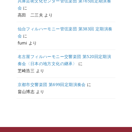
兵庫芸術文化センター管弦楽団 第165回定期演奏
会
に
高田 二三夫
より
仙台フィルハーモニー管弦楽団 第383回 定期演奏
会
に
fumi
より
名古屋フィルハーモニー交響楽団 第520回定期演
奏会〈日本の地方文化の継承〉
に
芝崎浩三
より
京都市交響楽団 第699回定期演奏会
に
畠山博志
より