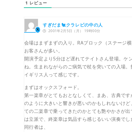
1
レビュー
すぎだま🐔クラレビの中の人
2001年2月5日（月） 19時00分
会場はまずまずの入り。RAブロック（ステージ
お客さんが多い。
開演予定より5分ほど遅れてテイトさん登場。ケ
ね。生まれながらのご病気で杖を突いての入場。
イギリス人って感じです。
まずはオックスフォード。
第一楽章がとてもおとなしくて、まあ、古典です
のように大きいと響きが悪いのかもしれないけど
ての二楽章で乗ってきたのかとても艶やかさが出
は立派で、終楽章は気品すら感じるいい演奏でし
同行者は、