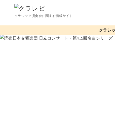
コ
ン
クラシック演奏会に関する情報サイト
テ
ン
クラシ
ツ
へ
移
動