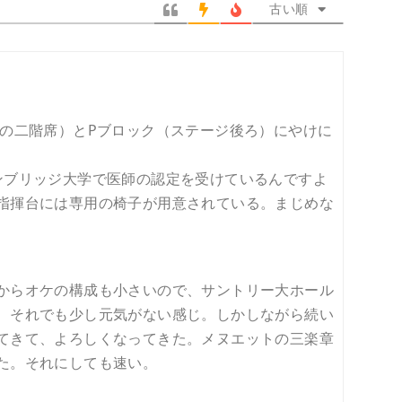
ペ
レ
古い順
ー
ス
ジ
*
横の二階席）とPブロック（ステージ後ろ）にやけに
ンブリッジ大学で医師の認定を受けているんですよ
指揮台には専用の椅子が用意されている。まじめな
からオケの構成も小さいので、サントリー大ホール
、それでも少し元気がない感じ。しかしながら続い
てきて、よろしくなってきた。メヌエットの三楽章
た。それにしても速い。