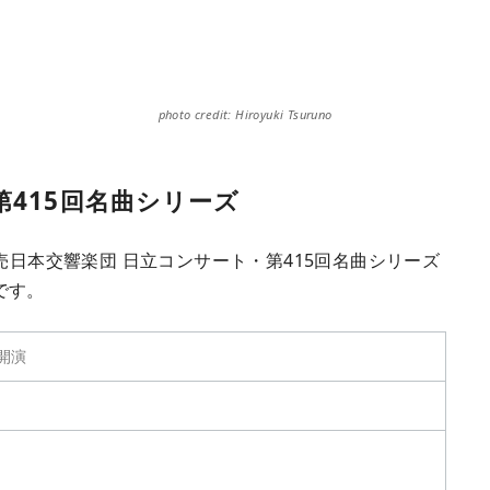
photo credit: Hiroyuki Tsuruno
第415回名曲シリーズ
売日本交響楽団 日立コンサート・第415回名曲シリーズ
です。
分開演