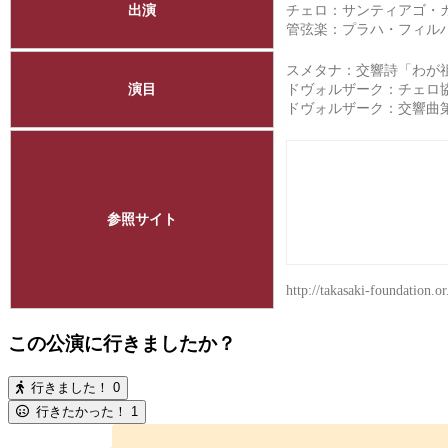
出演
チェロ：サンティアゴ・
管弦楽：プラハ・フィル
スメタナ：交響詩「わが
演目
ドヴォルザーク：チェロ協奏
ドヴォルザーク：交響曲第
参照サイト
http://takasaki-foundation.o
この公演に行きましたか？
行きました！
0
行きたかった！
1