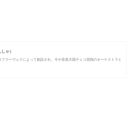
んしゃ）
ロフラーヴェクによって創設され、今や音楽大国チェコ屈指のオーケストラと