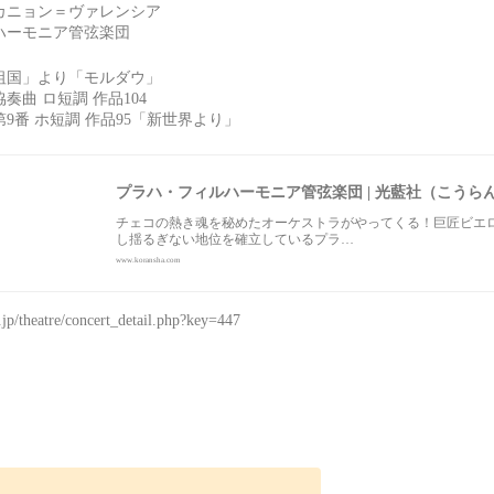
カニョン＝ヴァレンシア
ハーモニア管弦楽団
祖国」より「モルダウ」
曲 ロ短調 作品104
9番 ホ短調 作品95「新世界より」
プラハ・フィルハーモニア管弦楽団 | 光藍社（こうら
チェコの熱き魂を秘めたオーケストラがやってくる！巨匠ビエ
し揺るぎない地位を確立しているプラ…
www.koransha.com
r.jp/theatre/concert_detail.php?key=447