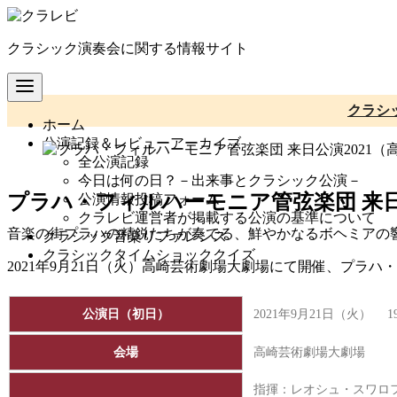
コ
ン
クラシック演奏会に関する情報サイト
テ
ン
ツ
へ
クラシ
ホーム
移
公演記録＆レビューアーカイブ
動
全公演記録
今日は何の日？－出来事とクラシック公演－
プラハ・フィルハーモニア管弦楽団 来日
公演情報投稿フォーム
クラレビ運営者が掲載する公演の基準について
音楽の街プラハの精鋭たちが奏でる、鮮やかなるボヘミアの響
クラシック音楽リファレンス
クラシックタイムショッククイズ
2021年9月21日（火）高崎芸術劇場大劇場にて開催、プラ
公演日（初日）
2021年9月21日（火） 1
会場
高崎芸術劇場大劇場
指揮：レオシュ・スワロ