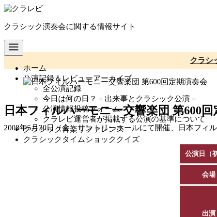
コ
ン
クラシック演奏会に関する情報サイト
テ
ン
ツ
へ
クラシ
ホーム
移
公演記録＆レビューアーカイブ
動
全公演記録
今日は何の日？－出来事とクラシック公演－
日本フィルハーモニー交響楽団 第600
公演情報投稿フォーム
クラレビ運営者が掲載する公演の基準について
2008年5月30日（金）サントリーホールにて開催、日本フィ
クラシック音楽リファレンス
クラシックタイムショッククイズ
公演日（
会場
出演