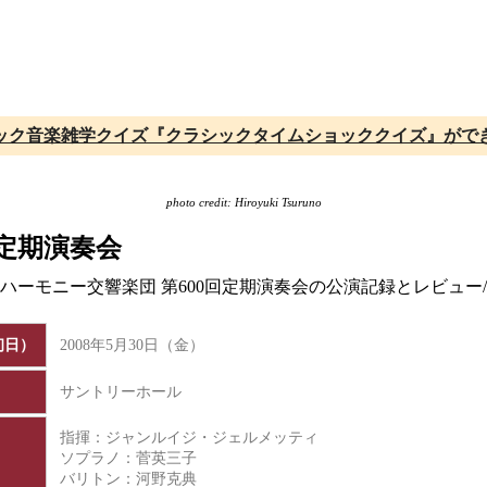
ック音楽雑学クイズ『クラシックタイムショッククイズ』がで
photo credit: Hiroyuki Tsuruno
回定期演奏会
ルハーモニー交響楽団 第600回定期演奏会の公演記録とレビュ
初日）
2008年5月30日（金）
サントリーホール
指揮：ジャンルイジ・ジェルメッティ
ソプラノ：菅英三子
バリトン：河野克典