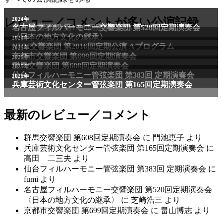
2011年
レビュー／コメントが多い公演記録
2024年
NHK交響楽団 第1706回定期公演Aプログラム
名古屋フィルハーモニー交響楽団 第520回定期演奏会
〈日本の地方文化の継承〉
2024年
NHK交響楽団 第2016回定期公演 Aプログラム
2025年
京都市交響楽団 第699回定期演奏会
2025年
群馬交響楽団 第608回定期演奏会
2025年
仙台フィルハーモニー管弦楽団 第383回 定期演奏会
2025年
兵庫芸術文化センター管弦楽団 第165回定期演奏会
最新のレビュー／コメント
群馬交響楽団 第608回定期演奏会
に
門池恵子
より
兵庫芸術文化センター管弦楽団 第165回定期演奏会
に
高田 二三夫
より
仙台フィルハーモニー管弦楽団 第383回 定期演奏会
に
fumi
より
名古屋フィルハーモニー交響楽団 第520回定期演奏会
〈日本の地方文化の継承〉
に
芝崎浩三
より
京都市交響楽団 第699回定期演奏会
に
畠山博志
より