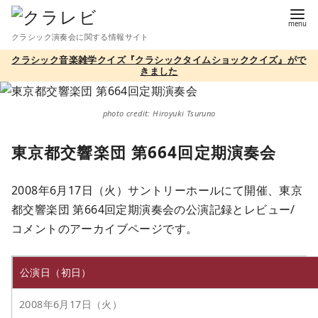
コ
ン
クラシック演奏会に関する情報サイト
テ
クラシック音楽雑学クイズ『クラシックタイムショッククイズ』がで
ン
きました
ツ
へ
photo credit: Hiroyuki Tsuruno
移
動
東京都交響楽団 第664回定期演奏会
2008年6月17日（火）サントリーホールにて開催、東京
都交響楽団 第664回定期演奏会の公演記録とレビュー/
コメントのアーカイブページです。
公演日（初日）
2008年6月17日（火）