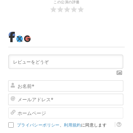
この公演の評価
お
名
メ
前
ー
*
ホ
ル
ー
ア
ム
ド
プライバシーポリシー
、
利用規約
に同意します
ペ
レ