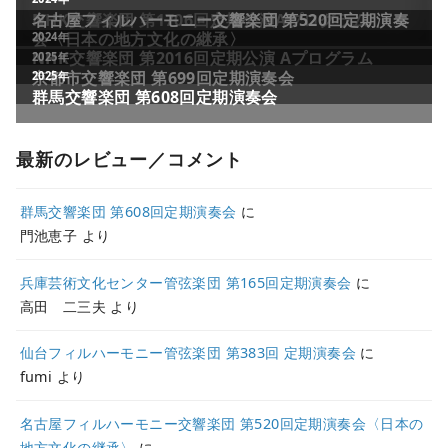
最新のレビュー／コメント
群馬交響楽団 第608回定期演奏会
に
門池恵子
より
兵庫芸術文化センター管弦楽団 第165回定期演奏会
に
高田 二三夫
より
仙台フィルハーモニー管弦楽団 第383回 定期演奏会
に
fumi
より
名古屋フィルハーモニー交響楽団 第520回定期演奏会〈日本の
地方文化の継承〉
に