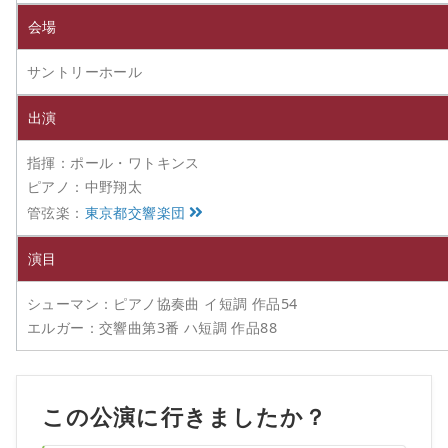
会場
サントリーホール
出演
指揮：ポール・ワトキンス
ピアノ：中野翔太
管弦楽：
東京都交響楽団
演目
シューマン：ピアノ協奏曲 イ短調 作品54
エルガー：交響曲第3番 ハ短調 作品88
この公演に行きましたか？