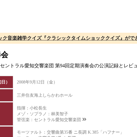
ック音楽雑学クイズ『クラシックタイムショッククイズ』がで
奏会
催、セントラル愛知交響楽団 第94回定期演奏会の公演記録とレビ
初日）
2008年9月12日（金）
三井住友海上しらかわホール
指揮：小松長生
メゾ・ソプラノ：林美智子
管弦楽：
セントラル愛知交響楽団
モーツァルト：交響曲第35番 ニ長調 K.385「ハフナー」