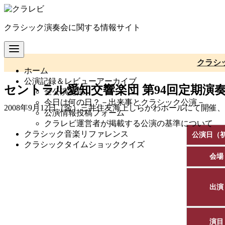
コ
ン
クラシック演奏会に関する情報サイト
テ
ン
ツ
へ
クラシ
ホーム
移
公演記録＆レビューアーカイブ
動
セントラル愛知交響楽団 第94回定期演
全公演記録
今日は何の日？－出来事とクラシック公演－
2008年9月12日（金）三井住友海上しらかわホールにて開
公演情報投稿フォーム
クラレビ運営者が掲載する公演の基準について
クラシック音楽リファレンス
公演日（
クラシックタイムショッククイズ
会場
出演
演目