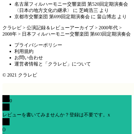
名古屋フィルハーモニー交響楽団 第520回定期演奏会
〈日本の地方文化の継承〉
に
芝崎浩三
より
京都市交響楽団 第699回定期演奏会
に
畠山博志
より
クラレビ
>
公演記録＆レビューアーカイブ
>
2000年代
>
2008年
>
日本フィルハーモニー交響楽団 第603回定期演奏会
プライバシーポリシー
利用規約
お問い合わせ
運営者情報と「クラレビ」について
© 2021
クラレビ
0
レビューを書いてみませんか？登録は不要です。
x
(
)