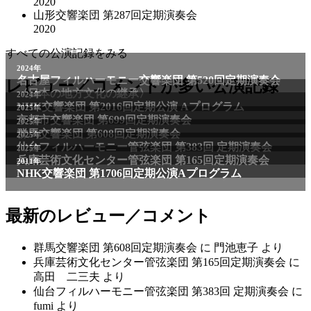
2020
山形交響楽団 第287回定期演奏会
2020
すべての公演記録をみる
2024年
名古屋フィルハーモニー交響楽団 第520回定期演奏会
レビュー／コメントが多い公演記録
〈日本の地方文化の継承〉
2024年
NHK交響楽団 第2016回定期公演 Aプログラム
2025年
京都市交響楽団 第699回定期演奏会
2025年
群馬交響楽団 第608回定期演奏会
2025年
仙台フィルハーモニー管弦楽団 第383回 定期演奏会
2025年
兵庫芸術文化センター管弦楽団 第165回定期演奏会
2011年
NHK交響楽団 第1706回定期公演Aプログラム
最新のレビュー／コメント
群馬交響楽団 第608回定期演奏会
に
門池恵子
より
兵庫芸術文化センター管弦楽団 第165回定期演奏会
に
高田 二三夫
より
仙台フィルハーモニー管弦楽団 第383回 定期演奏会
に
fumi
より