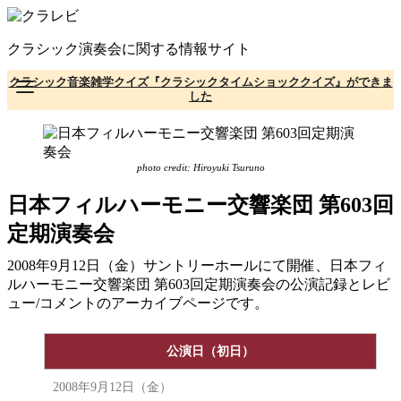
コ
ン
クラシック演奏会に関する情報サイト
テ
ン
クラシック音楽雑学クイズ『クラシックタイムショッククイズ』ができま
ツ
した
へ
移
動
photo credit: Hiroyuki Tsuruno
日本フィルハーモニー交響楽団 第603回
定期演奏会
2008年9月12日（金）サントリーホールにて開催、日本フィ
ルハーモニー交響楽団 第603回定期演奏会の公演記録とレビ
ュー/コメントのアーカイブページです。
公演日（初日）
2008年9月12日（金）