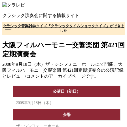
コ
ン
クラシック演奏会に関する情報サイト
テ
ン
クラシック音楽雑学クイズ『クラシックタイムショッククイズ』ができま
ツ
した
へ
移
大阪フィルハーモニー交響楽団 第421回
動
定期演奏会
2008年9月18日（木）ザ・シンフォニーホールにて開催、大
阪フィルハーモニー交響楽団 第421回定期演奏会の公演記録
とレビュー/コメントのアーカイブページです。
公演日（初日）
2008年9月18日（木）
会場
ザ・シンフォニーホール