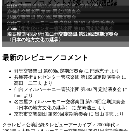
2024年
レビュー／コメントが多い公演記録
NHK交響楽団 第2016回定期公演 Aプログラム
2025年
京都市交響楽団 第699回定期演奏会
2025年
群馬交響楽団 第608回定期演奏会
2025年
仙台フィルハーモニー管弦楽団 第383回 定期演奏会
2025年
兵庫芸術文化センター管弦楽団 第165回定期演奏会
2011年
2024年
NHK交響楽団 第1706回定期公演Aプログラム
名古屋フィルハーモニー交響楽団 第520回定期演奏会
〈日本の地方文化の継承〉
最新のレビュー／コメント
群馬交響楽団 第608回定期演奏会
に
門池恵子
より
兵庫芸術文化センター管弦楽団 第165回定期演奏会
に
高田 二三夫
より
仙台フィルハーモニー管弦楽団 第383回 定期演奏会
に
fumi
より
名古屋フィルハーモニー交響楽団 第520回定期演奏会
〈日本の地方文化の継承〉
に
芝崎浩三
より
京都市交響楽団 第699回定期演奏会
に
畠山博志
より
クラレビ
>
公演記録＆レビューアーカイブ
>
2000年代
>
2008年
>
大阪フィルハーモニー交響楽団 第421回定期演奏会