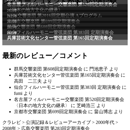
レビュー／コメントが多い公演記録
NHK交響楽団 第1706回定期公演Aプログラム
名古屋フィルハーモニー交響楽団 第520回定期演奏会
〈日本の地方文化の継承〉
2024年
NHK交響楽団 第2016回定期公演 Aプログラム
2025年
京都市交響楽団 第699回定期演奏会
2025年
群馬交響楽団 第608回定期演奏会
2025年
仙台フィルハーモニー管弦楽団 第383回 定期演奏会
2025年
兵庫芸術文化センター管弦楽団 第165回定期演奏会
最新のレビュー／コメント
群馬交響楽団 第608回定期演奏会
に
門池恵子
より
兵庫芸術文化センター管弦楽団 第165回定期演奏会
に
高田 二三夫
より
仙台フィルハーモニー管弦楽団 第383回 定期演奏会
に
fumi
より
名古屋フィルハーモニー交響楽団 第520回定期演奏会
〈日本の地方文化の継承〉
に
芝崎浩三
より
京都市交響楽団 第699回定期演奏会
に
畠山博志
より
クラレビ
>
公演記録＆レビューアーカイブ
>
2000年代
>
2008年
>
広島交響楽団 第283回定期演奏会