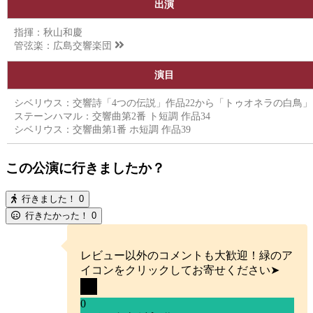
出演
指揮：秋山和慶
管弦楽：
広島交響楽団
演目
シベリウス：交響詩「4つの伝説」作品22から「トゥオネラの白鳥」
ステーンハマル：交響曲第2番 ト短調 作品34
シベリウス：交響曲第1番 ホ短調 作品39
この公演に行きましたか？
行きました！
0
行きたかった！
0
レビュー以外のコメントも大歓迎！緑のア
イコンをクリックしてお寄せください➤
0