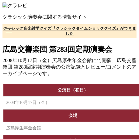
コ
ン
クラシック演奏会に関する情報サイト
テ
ン
クラシック音楽雑学クイズ『クラシックタイムショッククイズ』ができま
ツ
した
へ
移
広島交響楽団 第283回定期演奏会
動
2008年10月17日（金）広島厚生年金会館にて開催、広島交響
楽団 第283回定期演奏会の公演記録とレビュー/コメントのア
ーカイブページです。
公演日（初日）
2008年10月17日（金）
会場
広島厚生年金会館