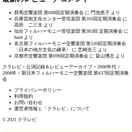
群馬交響楽団 第608回定期演奏会
に
門池恵子
より
兵庫芸術文化センター管弦楽団 第165回定期演奏会
に
高田 二三夫
より
仙台フィルハーモニー管弦楽団 第383回 定期演奏会
に
fumi
より
名古屋フィルハーモニー交響楽団 第520回定期演奏会
〈日本の地方文化の継承〉
に
芝崎浩三
より
京都市交響楽団 第699回定期演奏会
に
畠山博志
より
クラレビ
>
公演記録＆レビューアーカイブ
>
2000年代
>
2008年
>
新日本フィルハーモニー交響楽団 第437回定期演奏
会
プライバシーポリシー
利用規約
お問い合わせ
運営者情報と「クラレビ」について
© 2021
クラレビ