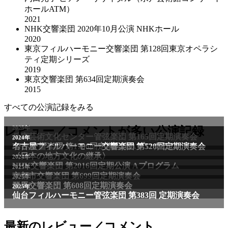
ホールATM）
2021
NHK交響楽団 2020年10⽉公演 NHKホール
2020
東京フィルハーモニー交響楽団 第128回東京オペラシ
ティ定期シリーズ
2019
東京交響楽団 第634回定期演奏会
2015
すべての公演記録をみる
2025年
レビュー／コメントが多い公演記録
兵庫芸術文化センター管弦楽団 第165回定期演奏会
2011年
2024年
NHK交響楽団 第1706回定期公演Aプログラム
名古屋フィルハーモニー交響楽団 第520回定期演奏会
〈日本の地方文化の継承〉
2024年
NHK交響楽団 第2016回定期公演 Aプログラム
2025年
京都市交響楽団 第699回定期演奏会
2025年
群馬交響楽団 第608回定期演奏会
2025年
仙台フィルハーモニー管弦楽団 第383回 定期演奏会
最新のレビュー／コメント