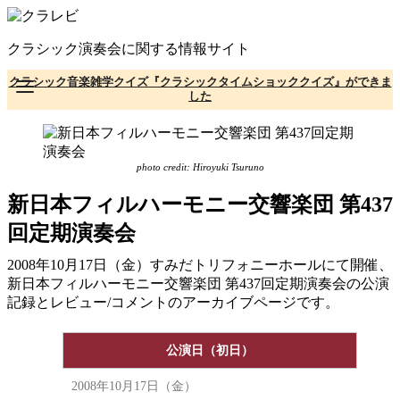
コ
ン
クラシック演奏会に関する情報サイト
テ
ン
クラシック音楽雑学クイズ『クラシックタイムショッククイズ』ができま
ツ
した
へ
移
動
photo credit: Hiroyuki Tsuruno
新日本フィルハーモニー交響楽団 第437
回定期演奏会
2008年10月17日（金）すみだトリフォニーホールにて開催、
新日本フィルハーモニー交響楽団 第437回定期演奏会の公演
記録とレビュー/コメントのアーカイブページです。
公演日（初日）
2008年10月17日（金）