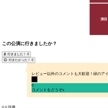
演目
この公演に行きましたか？
行きました！
0
行きたかった！
0
レビュー以外のコメントも大歓迎！緑のア
0
コメントをどうぞ
x
0
0
評価