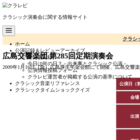
コ
ン
クラシック演奏会に関する情報サイト
テ
ン
ツ
へ
クラシ
ホーム
移
公演記録＆レビューアーカイブ
動
広島交響楽団 第285回定期演奏会
全公演記録
今日は何の日？－出来事とクラシック公演－
2009年1月16日（金）広島厚生年金会館にて開催、広島交響
公演情報投稿フォーム
クラレビ運営者が掲載する公演の基準について
クラシック音楽リファレンス
公演日（
クラシックタイムショッククイズ
会場
出演