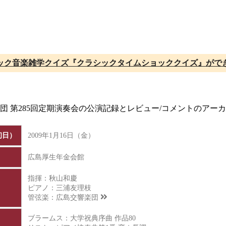
ック音楽雑学クイズ『クラシックタイムショッククイズ』がで
楽団 第285回定期演奏会の公演記録とレビュー/コメントのアー
初日）
2009年1月16日（金）
広島厚生年金会館
指揮：秋山和慶
ピアノ：三浦友理枝
管弦楽：
広島交響楽団
ブラームス：大学祝典序曲 作品80