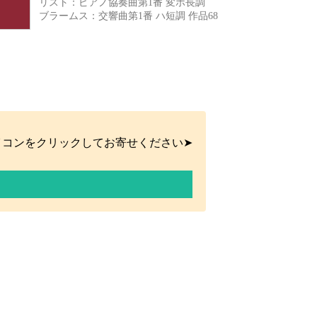
リスト：ピアノ協奏曲第1番 変ホ長調
ブラームス：交響曲第1番 ハ短調 作品68
イコンをクリックしてお寄せください➤