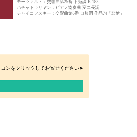
モーツァルト：交響曲第25番 ト短調 K.183
ハチャトゥリヤン：ピアノ協奏曲 変ニ長調
チャイコフスキー：交響曲第6番 ロ短調 作品74「悲愴」
イコンをクリックしてお寄せください➤