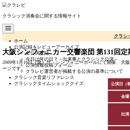
コ
ン
クラシック演奏会に関する情報サイト
テ
ン
ツ
へ
クラシ
ホーム
移
公演記録＆レビューアーカイブ
動
大阪シンフォニカー交響楽団 第131回
全公演記録
今日は何の日？－出来事とクラシック公演－
2009年1月16日（金）ザ・シンフォニーホールにて開催、
公演情報投稿フォーム
ージです。
クラレビ運営者が掲載する公演の基準について
クラシック音楽リファレンス
クラシックタイムショッククイズ
公演日（
会場
出演