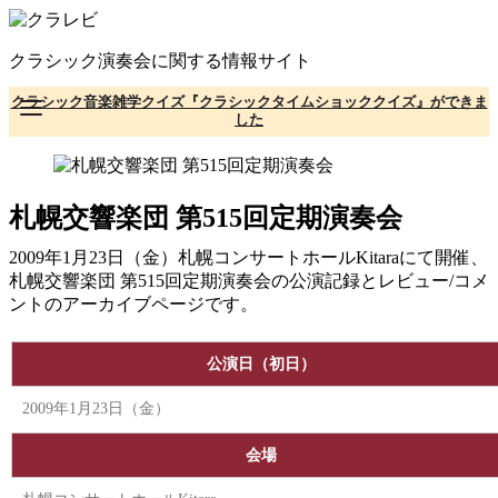
コ
ン
クラシック演奏会に関する情報サイト
テ
ン
クラシック音楽雑学クイズ『クラシックタイムショッククイズ』ができま
ツ
した
へ
移
動
札幌交響楽団 第515回定期演奏会
2009年1月23日（金）札幌コンサートホールKitaraにて開催、
札幌交響楽団 第515回定期演奏会の公演記録とレビュー/コメ
ントのアーカイブページです。
公演日（初日）
2009年1月23日（金）
会場