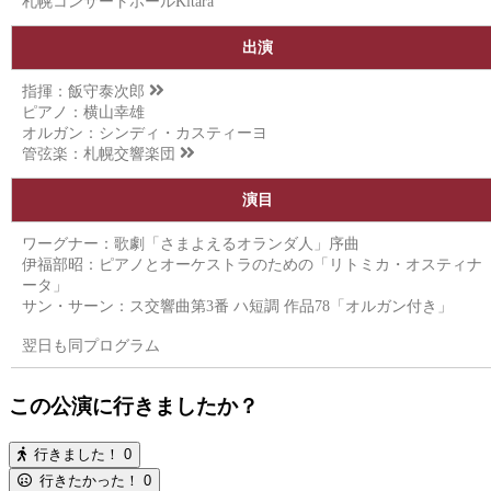
札幌コンサートホールKitara
出演
指揮：
飯守泰次郎
ピアノ：横山幸雄
オルガン：シンディ・カスティーヨ
管弦楽：
札幌交響楽団
演目
ワーグナー：歌劇「さまよえるオランダ人」序曲
伊福部昭：ピアノとオーケストラのための「リトミカ・オスティナ
ータ」
サン・サーン：ス交響曲第3番 ハ短調 作品78「オルガン付き」
翌日も同プログラム
この公演に行きましたか？
行きました！
0
行きたかった！
0