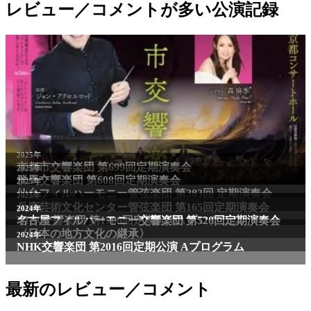
レビュー／コメントが多い公演記録
2025年
京都市交響楽団 第699回定期演奏会
2025年
群馬交響楽団 第608回定期演奏会
2025年
仙台フィルハーモニー管弦楽団 第383回 定期演奏会
2025年
兵庫芸術文化センター管弦楽団 第165回定期演奏会
2011年
2024年
NHK交響楽団 第1706回定期公演Aプログラム
名古屋フィルハーモニー交響楽団 第520回定期演奏会
〈日本の地方文化の継承〉
2024年
NHK交響楽団 第2016回定期公演 Aプログラム
最新のレビュー／コメント