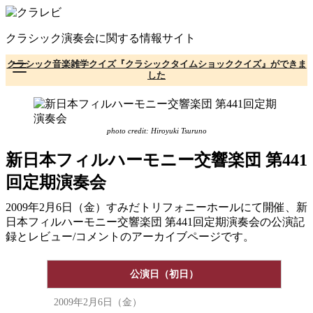
コ
ン
クラシック演奏会に関する情報サイト
テ
ン
クラシック音楽雑学クイズ『クラシックタイムショッククイズ』ができま
ツ
した
へ
移
動
photo credit: Hiroyuki Tsuruno
新日本フィルハーモニー交響楽団 第441
回定期演奏会
2009年2月6日（金）すみだトリフォニーホールにて開催、新
日本フィルハーモニー交響楽団 第441回定期演奏会の公演記
録とレビュー/コメントのアーカイブページです。
公演日（初日）
2009年2月6日（金）