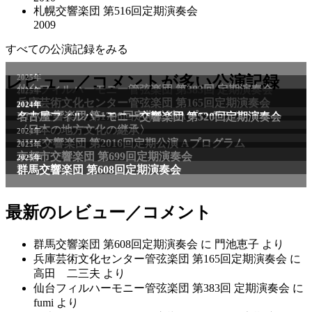
札幌交響楽団 第516回定期演奏会
2009
すべての公演記録をみる
2025年
レビュー／コメントが多い公演記録
仙台フィルハーモニー管弦楽団 第383回 定期演奏会
2025年
兵庫芸術文化センター管弦楽団 第165回定期演奏会
2011年
2024年
NHK交響楽団 第1706回定期公演Aプログラム
名古屋フィルハーモニー交響楽団 第520回定期演奏会
〈日本の地方文化の継承〉
2024年
NHK交響楽団 第2016回定期公演 Aプログラム
2025年
京都市交響楽団 第699回定期演奏会
2025年
群馬交響楽団 第608回定期演奏会
最新のレビュー／コメント
群馬交響楽団 第608回定期演奏会
に
門池恵子
より
兵庫芸術文化センター管弦楽団 第165回定期演奏会
に
高田 二三夫
より
仙台フィルハーモニー管弦楽団 第383回 定期演奏会
に
fumi
より