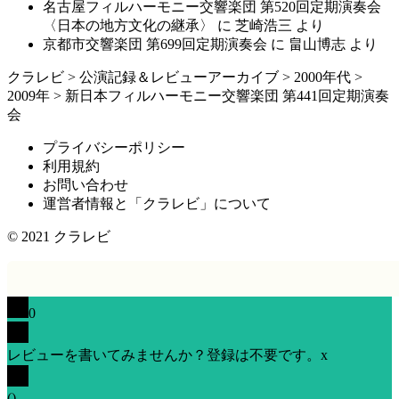
名古屋フィルハーモニー交響楽団 第520回定期演奏会
〈日本の地方文化の継承〉
に
芝崎浩三
より
京都市交響楽団 第699回定期演奏会
に
畠山博志
より
クラレビ
>
公演記録＆レビューアーカイブ
>
2000年代
>
2009年
>
新日本フィルハーモニー交響楽団 第441回定期演奏
会
プライバシーポリシー
利用規約
お問い合わせ
運営者情報と「クラレビ」について
© 2021
クラレビ
0
レビューを書いてみませんか？登録は不要です。
x
(
)