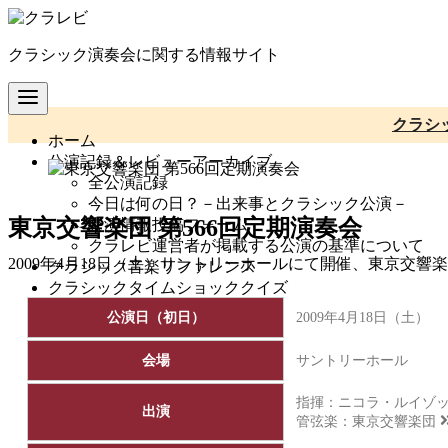
コ
ン
クラシック演奏会に関する情報サイト
テ
ン
ツ
へ
クラシ
ホーム
移
公演記録＆レビューアーカイブ
動
全公演記録
今日は何の日？－出来事とクラシック公演－
東京交響楽団 第566回定期演奏会
公演情報投稿フォーム
クラレビ運営者が掲載する公演の基準について
2009年4月18日（土）サントリーホールにて開催、東京交響
クラシック音楽リファレンス
クラシックタイムショッククイズ
公演日（初日）
2009年4月18日（土）
会場
サントリーホール
指揮：ニコラ・ルイゾ
出演
管弦楽：
東京交響楽団