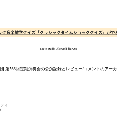
ック音楽雑学クイズ『クラシックタイムショッククイズ』がで
photo credit: Hiroyuki Tsuruno
楽団 第566回定期演奏会の公演記録とレビュー/コメントのアー
ッティ