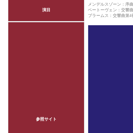
メンデルスゾーン：序曲
演目
ベートーヴェン：交響曲第
ブラームス：交響曲第4
参照サイト