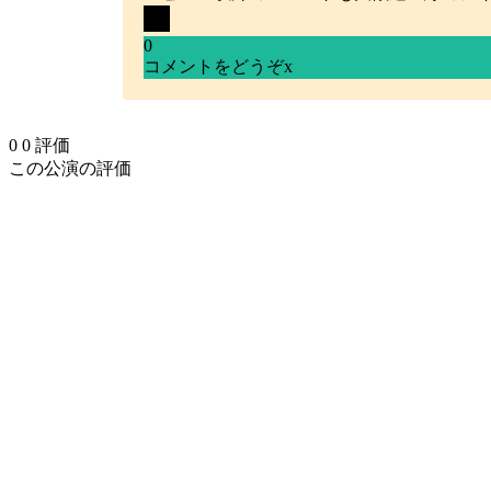
0
コメントをどうぞ
x
0
0
評価
この公演の評価