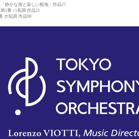
「静かな海と楽しい航海」作品27
1番 ハ長調 作品21
番 ホ短調 作品98
東京交響楽団 TOKYO SYMPHONY ORCHESTRA
東京交響楽団 Tokyo Symphony のウェブサイト。コ
tokyosymphony.jp