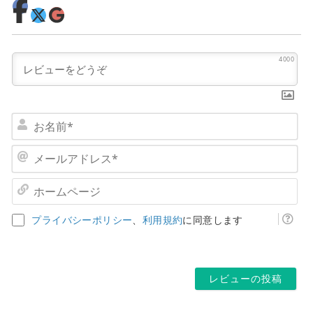
4000
お
名
前
メ
*
ー
ル
ホ
ア
ー
ド
ム
プライバシーポリシー
、
利用規約
に同意します
レ
ペ
ス
ー
*
ジ