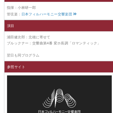
指揮：小林研一郎
管弦楽：
日本フィルハーモニー交響楽団
演目
浦田健次郎：北穂に寄せて
ブルックナー：交響曲第4番 変ホ長調「ロマンティック」
翌日も同プログラム
参照サイト