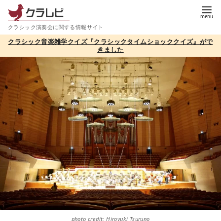
コ
ン
クラシック演奏会に関する情報サイト
テ
クラシック音楽雑学クイズ『クラシックタイムショッククイズ』がで
ン
きました
ツ
へ
移
動
photo credit: Hiroyuki Tsuruno