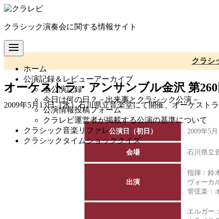
コ
ン
クラシック演奏会に関する情報サイト
テ
ン
ツ
へ
クラシ
ホーム
移
公演記録＆レビューアーカイブ
動
オーケストラ・アンサンブル金沢 第26
全公演記録
今日は何の日？－出来事とクラシック公演－
2009年5月13日（水）石川県立音楽堂にて開催、オーケス
公演情報投稿フォーム
クラレビ運営者が掲載する公演の基準について
クラシック音楽リファレンス
公演日（初日）
2009年5
クラシックタイムショッククイズ
会場
石川県立
指揮：鈴
出演
ヴォーカ
管弦楽：
エルガー：