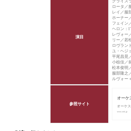
クライス
ロータ／
レイ／服
ホーナー／服
フェイン
ヘロン：I’m a
レヴォー
演目
リー／若
ロヴラン
ユ・ヘジ
平尾昌晃
小椋佳／
松本俊明／前
服部隆之
ルヴォー
オーケ
参照サイト
オーケス
www.oek.jp