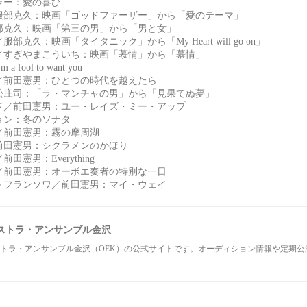
ラー：愛の喜び
服部克久：映画「ゴッドファーザー」から「愛のテーマ」
部克久：映画「第三の男」から「男と女」
部克久：映画「タイタニック」から「My Heart will go on」
／すぎやまこういち：映画「慕情」から「慕情」
 fool to want you
／前田憲男：ひとつの時代を越えたら
松庄司：「ラ・マンチャの男」から「見果てぬ夢」
ド／前田憲男：ユー・レイズ・ミー・アップ
ョン：冬のソナタ
／前田憲男：霧の摩周湖
前田憲男：シクラメンのかほり
田憲男：Everything
／前田憲男：オーボエ奏者の特別な一日
＋フランソワ／前田憲男：マイ・ウェイ
ストラ・アンサンブル金沢
トラ・アンサンブル金沢（OEK）の公式サイトです。オーディション情報や定期