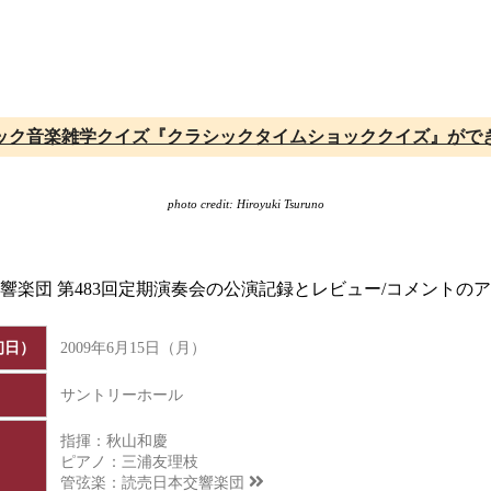
ック音楽雑学クイズ『クラシックタイムショッククイズ』がで
photo credit: Hiroyuki Tsuruno
交響楽団 第483回定期演奏会の公演記録とレビュー/コメントの
初日）
2009年6月15日（月）
サントリーホール
指揮：秋山和慶
ピアノ：三浦友理枝
管弦楽：
読売日本交響楽団