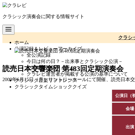
コ
ン
クラシック演奏会に関する情報サイト
テ
ン
ツ
へ
クラシ
ホーム
移
公演記録＆レビューアーカイブ
動
全公演記録
今日は何の日？－出来事とクラシック公演－
読売日本交響楽団 第483回定期演奏会
公演情報投稿フォーム
クラレビ運営者が掲載する公演の基準について
2009年6月15日（月）サントリーホールにて開催、読売日本
クラシック音楽リファレンス
クラシックタイムショッククイズ
公演日（
会場
出演