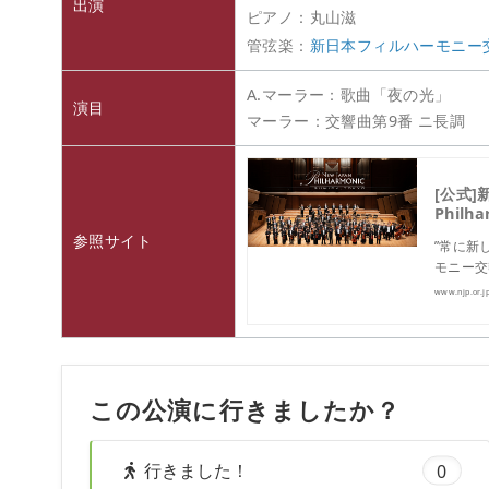
出演
ピアノ：丸山滋
管弦楽：
新日本フィルハーモニー
A.マーラー：歌曲「夜の光」
演目
マーラー：交響曲第9番 ニ長調
[公式]
Philh
参照サイト
”常に新
モニー交
www.njp.or.j
この公演に行きましたか？
行きました！
0