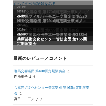
すべての公演記録をみる
レビュー／コメントが多い公演記録
最新のレビュー／コメント
群馬交響楽団 第608回定期演奏会
に
門池恵子
より
兵庫芸術文化センター管弦楽団 第165回定期演奏
会
に
高田 二三夫
より