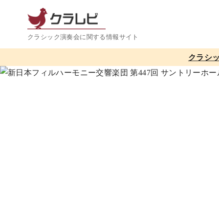
コ
ン
テ
クラシック演奏会に関する情報サイト
ン
クラシ
ツ
へ
移
動