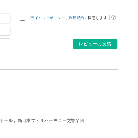
お
プライバシーポリシー
、
利用規約
に同意します
名
メ
前
ー
*
ホ
ル
ー
ア
ム
ド
ペ
レ
ー
ス
ジ
*
ホール
新日本フィルハーモニー交響楽団