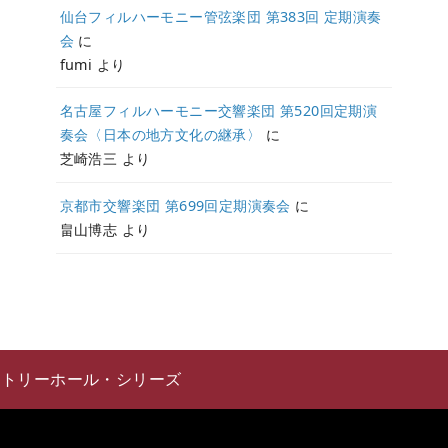
仙台フィルハーモニー管弦楽団 第383回 定期演奏
会
に
fumi
より
名古屋フィルハーモニー交響楽団 第520回定期演
奏会〈日本の地方文化の継承〉
に
芝崎浩三
より
京都市交響楽団 第699回定期演奏会
に
畠山博志
より
サントリーホール・シリーズ