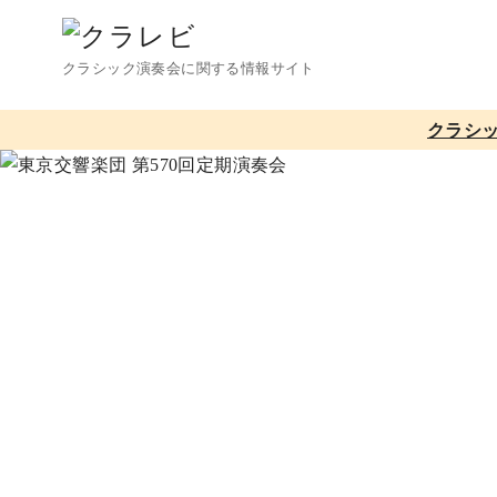
コ
ン
クラシック演奏会に関する情報サイト
テ
ン
クラシ
ツ
へ
移
動