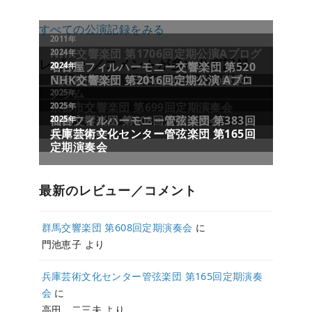
すべての公演記録をみる
レビュー／コメントが多い公演記録
最新のレビュー／コメント
群馬交響楽団 第608回定期演奏会
に
門池恵子
より
兵庫芸術文化センター管弦楽団 第165回定期演奏
会
に
高田 二三夫
より