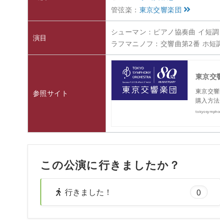
管弦楽：
東京交響楽団
シューマン：ピアノ協奏曲 イ短調 
演目
ラフマニノフ：交響曲第2番 ホ短
東京交響
東京交響
参照サイト
購入方法
tokyosympho
この公演に行きましたか？
行きました！
0