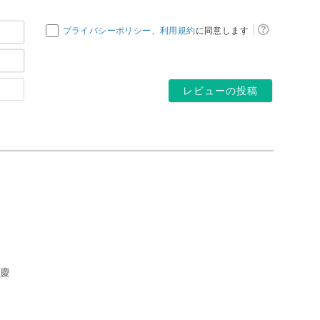
お
プライバシーポリシー
、
利用規約
に同意します
名
メ
前
ー
*
ホ
ル
ー
ア
ム
ド
ペ
レ
ー
ス
ジ
*
和慶