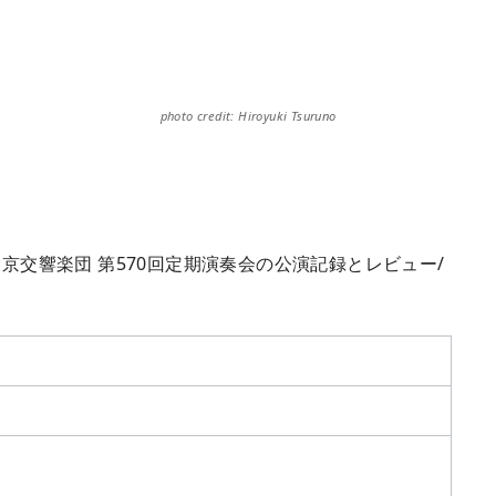
photo credit: Hiroyuki Tsuruno
東京交響楽団 第570回定期演奏会の公演記録とレビュー/