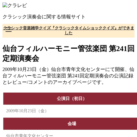
コ
ン
クラシック演奏会に関する情報サイト
テ
ン
クラシック音楽雑学クイズ『クラシックタイムショッククイズ』ができま
ツ
した
へ
移
仙台フィルハーモニー管弦楽団 第241回
動
定期演奏会
2009年10月23日（金）仙台市青年文化センターにて開催、仙
台フィルハーモニー管弦楽団 第241回定期演奏会の公演記録
とレビュー/コメントのアーカイブページです。
公演日（初日）
2009年10月23日（金）
会場
仙台市青年文化センター