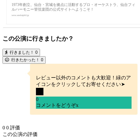
1973年創立、仙台・宮城を拠点に活動するプロ・オーケストラ、仙台フィ
ルハーモニー管弦楽団の公式サイトへようこそ！
www.sendaiphil.jp
この公演に行きましたか？
行きました！
0
行きたかった！
0
レビュー以外のコメントも大歓迎！緑のア
イコンをクリックしてお寄せください➤
0
コメントをどうぞ
x
0
0
評価
この公演の評価