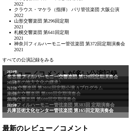
2022
クラウス・マケラ（指揮） パリ管弦楽団 大阪公演
2022
山形交響楽団 第296回定期
2021
札幌交響楽団 第641回定期
2021
神奈川フィルハーモニー管弦楽団 第372回定期演奏会
2021
すべての公演記録をみる
2011年
レビュー／コメントが多い公演記録
2024年
NHK交響楽団 第1706回定期公演Aプログラム
名古屋フィルハーモニー交響楽団 第520回定期演奏会
〈日本の地方文化の継承〉
2024年
NHK交響楽団 第2016回定期公演 Aプログラム
2025年
京都市交響楽団 第699回定期演奏会
2025年
群馬交響楽団 第608回定期演奏会
2025年
仙台フィルハーモニー管弦楽団 第383回 定期演奏会
2025年
兵庫芸術文化センター管弦楽団 第165回定期演奏会
最新のレビュー／コメント