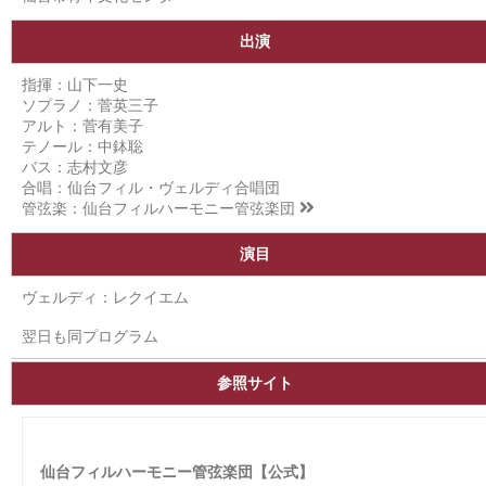
出演
指揮：山下一史
ソプラノ：菅英三子
アルト：菅有美子
テノール：中鉢聡
バス：志村文彦
合唱：仙台フィル・ヴェルディ合唱団
管弦楽：
仙台フィルハーモニー管弦楽団
演目
ヴェルディ：レクイエム
翌日も同プログラム
参照サイト
仙台フィルハーモニー管弦楽団【公式】