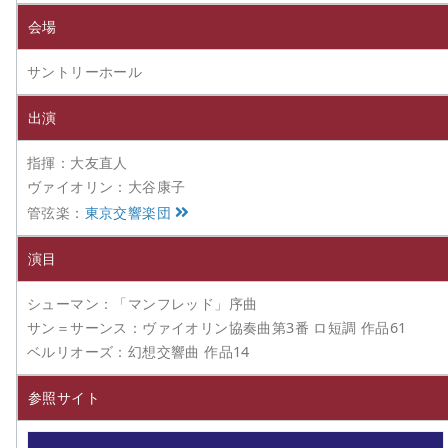
会場
サントリーホール
出演
指揮：大友直人
ヴァイオリン：大谷康子
管弦楽：
東京交響楽団
演目
シューマン：「マンフレッド」序曲
サン＝サーンス：ヴァイオリン協奏曲第3番 ロ短調 作品61
ベルリオーズ：幻想交響曲 作品14
参照サイト