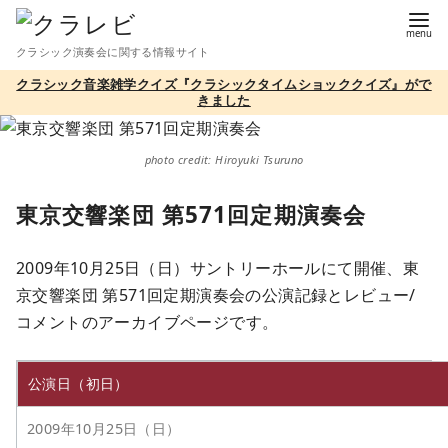
コ
ン
クラシック演奏会に関する情報サイト
テ
クラシック音楽雑学クイズ『クラシックタイムショッククイズ』がで
ン
きました
ツ
へ
photo credit: Hiroyuki Tsuruno
移
動
東京交響楽団 第571回定期演奏会
2009年10月25日（日）サントリーホールにて開催、東
京交響楽団 第571回定期演奏会の公演記録とレビュー/
コメントのアーカイブページです。
公演日（初日）
2009年10月25日（日）