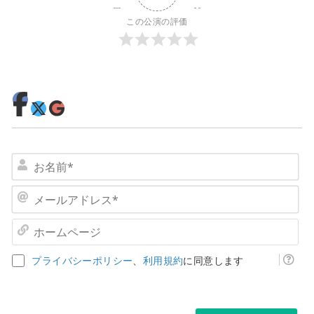
この公演の評価
お
名
前
メ
*
ー
ル
ホ
ア
ー
ド
ム
プライバシーポリシー
、
利用規約
に同意します
レ
ペ
ス
ー
*
ジ