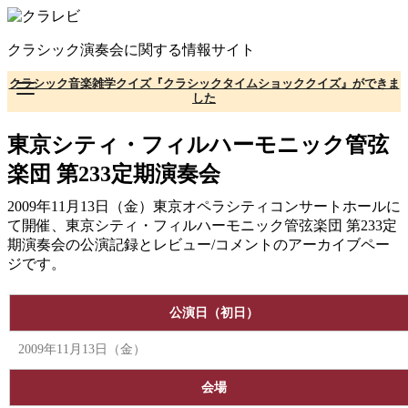
コ
ン
クラシック演奏会に関する情報サイト
テ
ン
クラシック音楽雑学クイズ『クラシックタイムショッククイズ』ができま
ツ
した
へ
移
東京シティ・フィルハーモニック管弦
動
楽団 第233定期演奏会
2009年11月13日（金）東京オペラシティコンサートホールに
て開催、東京シティ・フィルハーモニック管弦楽団 第233定
期演奏会の公演記録とレビュー/コメントのアーカイブペー
ジです。
公演日（初日）
2009年11月13日（金）
会場