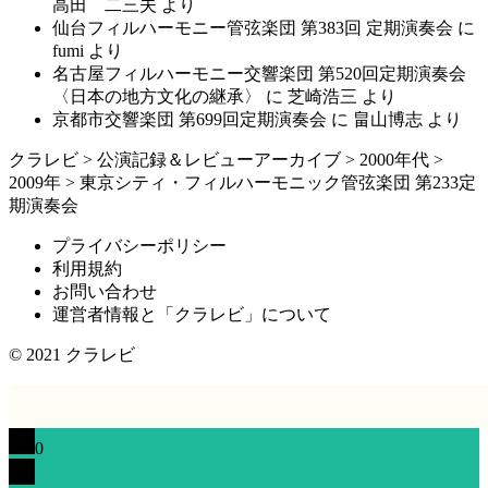
高田 二三夫
より
仙台フィルハーモニー管弦楽団 第383回 定期演奏会
に
fumi
より
名古屋フィルハーモニー交響楽団 第520回定期演奏会
〈日本の地方文化の継承〉
に
芝崎浩三
より
京都市交響楽団 第699回定期演奏会
に
畠山博志
より
クラレビ
>
公演記録＆レビューアーカイブ
>
2000年代
>
2009年
>
東京シティ・フィルハーモニック管弦楽団 第233定
期演奏会
プライバシーポリシー
利用規約
お問い合わせ
運営者情報と「クラレビ」について
© 2021
クラレビ
0