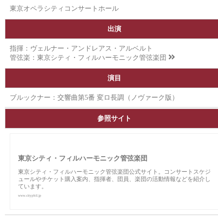
東京オペラシティコンサートホール
出演
指揮：ヴェルナー・アンドレアス・アルベルト
管弦楽：
東京シティ・フィルハーモニック管弦楽団
演目
ブルックナー：交響曲第5番 変ロ長調（ノヴァーク版）
参照サイト
東京シティ・フィルハーモニック管弦楽団
東京シティ・フィルハーモニック管弦楽団公式サイト。コンサートスケジ
ュールやチケット購入案内、指揮者、団員、楽団の活動情報などを紹介し
ています。
www.cityphil.jp