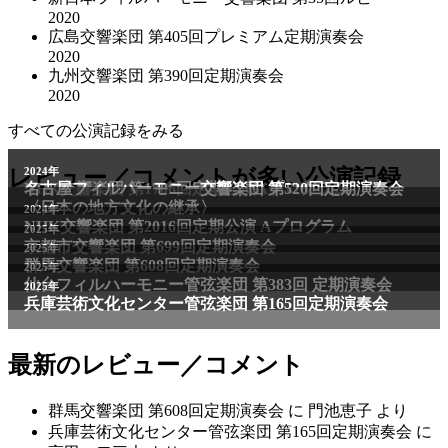
2020
広島交響楽団 第405回プレミアム定期演奏会
2020
九州交響楽団 第390回定期演奏会
2020
すべての公演記録をみる
2011年
レビュー／コメントが多い公演記録
2024年
NHK交響楽団 第1706回定期公演Aプログラム
名古屋フィルハーモニー交響楽団 第520回定期演奏会
〈日本の地方文化の継承〉
2024年
NHK交響楽団 第2016回定期公演 Aプログラム
2025年
京都市交響楽団 第699回定期演奏会
2025年
群馬交響楽団 第608回定期演奏会
2025年
仙台フィルハーモニー管弦楽団 第383回 定期演奏会
2025年
兵庫芸術文化センター管弦楽団 第165回定期演奏会
最新のレビュー／コメント
群馬交響楽団 第608回定期演奏会
に
門池恵子
より
兵庫芸術文化センター管弦楽団 第165回定期演奏会
に