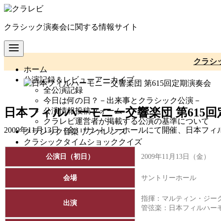
コ
ン
クラシック演奏会に関する情報サイト
テ
ン
ツ
へ
クラシ
ホーム
移
公演記録＆レビューアーカイブ
動
全公演記録
今日は何の日？－出来事とクラシック公演－
日本フィルハーモニー交響楽団 第615
公演情報投稿フォーム
クラレビ運営者が掲載する公演の基準について
2009年11月13日（金）サントリーホールにて開催、日本フ
クラシック音楽リファレンス
クラシックタイムショッククイズ
公演日（初日）
2009年11月13日（金）
会場
サントリーホール
指揮：マルティン・ジー
出演
管弦楽：
日本フィルハー