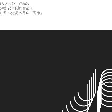
リオラン」作品62
番 変ロ長調 作品60
5番 ハ短調 作品67「運命」
日本フィルハーモニー交響楽団｜公式サイト
「共鳴を、熱いウェーブに」1956年創立の日本フィルハーモ