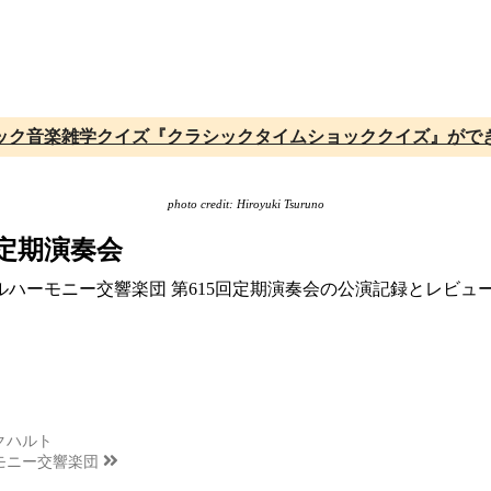
ック音楽雑学クイズ『クラシックタイムショッククイズ』がで
photo credit: Hiroyuki Tsuruno
回定期演奏会
ィルハーモニー交響楽団 第615回定期演奏会の公演記録とレビ
クハルト
モニー交響楽団