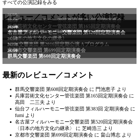
すべての公演記録をみる
2025年
レビュー／コメントが多い公演記録
仙台フィルハーモニー管弦楽団 第383回 定期演奏会
2025年
兵庫芸術文化センター管弦楽団 第165回定期演奏会
2011年
2024年
NHK交響楽団 第1706回定期公演Aプログラム
名古屋フィルハーモニー交響楽団 第520回定期演奏会
〈日本の地方文化の継承〉
2024年
NHK交響楽団 第2016回定期公演 Aプログラム
2025年
京都市交響楽団 第699回定期演奏会
2025年
群馬交響楽団 第608回定期演奏会
最新のレビュー／コメント
群馬交響楽団 第608回定期演奏会
に
門池恵子
より
兵庫芸術文化センター管弦楽団 第165回定期演奏会
に
高田 二三夫
より
仙台フィルハーモニー管弦楽団 第383回 定期演奏会
に
fumi
より
名古屋フィルハーモニー交響楽団 第520回定期演奏会
〈日本の地方文化の継承〉
に
芝崎浩三
より
京都市交響楽団 第699回定期演奏会
に
畠山博志
より