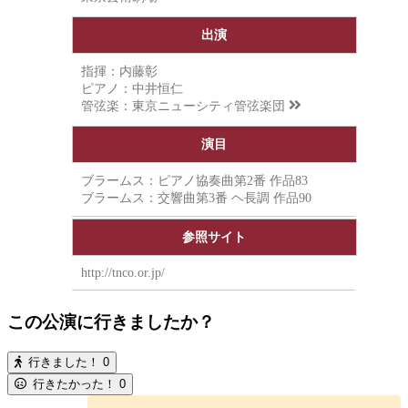
出演
指揮：内藤彰
ピアノ：中井恒仁
管弦楽：
東京ニューシティ管弦楽団
演目
ブラームス：ピアノ協奏曲第2番 作品83
ブラームス：交響曲第3番 ヘ長調 作品90
参照サイト
http://tnco.or.jp/
この公演に行きましたか？
行きました！
0
行きたかった！
0