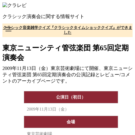
コ
ン
クラシック演奏会に関する情報サイト
テ
ン
クラシック音楽雑学クイズ『クラシックタイムショッククイズ』ができま
ツ
した
へ
移
東京ニューシティ管弦楽団 第65回定期
動
演奏会
2009年11月13日（金）東京芸術劇場にて開催、東京ニューシ
ティ管弦楽団 第65回定期演奏会の公演記録とレビュー/コメ
ントのアーカイブページです。
公演日（初日）
2009年11月13日（金）
会場
東京芸術劇場