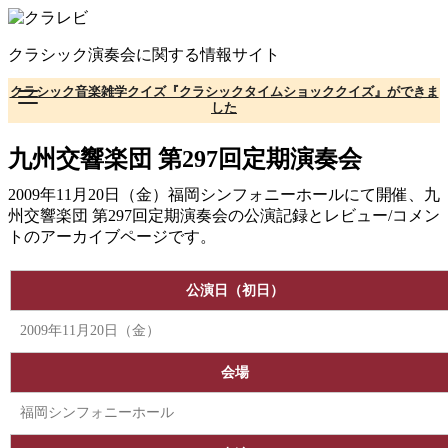
コ
ン
クラシック演奏会に関する情報サイト
テ
ン
クラシック音楽雑学クイズ『クラシックタイムショッククイズ』ができま
ツ
した
へ
移
九州交響楽団 第297回定期演奏会
動
2009年11月20日（金）福岡シンフォニーホールにて開催、九
州交響楽団 第297回定期演奏会の公演記録とレビュー/コメン
トのアーカイブページです。
公演日（初日）
2009年11月20日（金）
会場
福岡シンフォニーホール