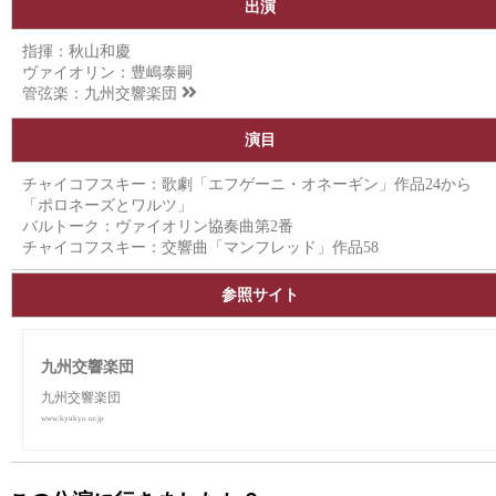
出演
指揮：秋山和慶
ヴァイオリン：豊嶋泰嗣
管弦楽：
九州交響楽団
演目
チャイコフスキー：歌劇「エフゲーニ・オネーギン」作品24から
「ポロネーズとワルツ」
バルトーク：ヴァイオリン協奏曲第2番
チャイコフスキー：交響曲「マンフレッド」作品58
参照サイト
九州交響楽団
九州交響楽団
www.kyukyo.or.jp