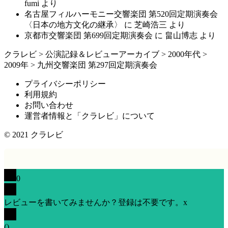
fumi
より
名古屋フィルハーモニー交響楽団 第520回定期演奏会
〈日本の地方文化の継承〉
に
芝崎浩三
より
京都市交響楽団 第699回定期演奏会
に
畠山博志
より
クラレビ
>
公演記録＆レビューアーカイブ
>
2000年代
>
2009年
>
九州交響楽団 第297回定期演奏会
プライバシーポリシー
利用規約
お問い合わせ
運営者情報と「クラレビ」について
© 2021
クラレビ
0
レビューを書いてみませんか？登録は不要です。
x
(
)