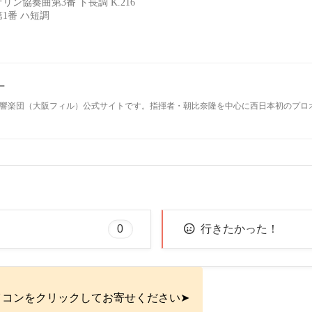
ン協奏曲第3番 ト長調 K.216
1番 ハ短調
ー
響楽団（大阪フィル）公式サイトです。指揮者・朝比奈隆を中心に西日本初のプロ
0
行きたかった！
イコンをクリックしてお寄せください➤