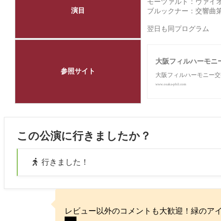
モーツァルト：ヴァイオリ
演目
ブルックナー：交響曲第
翌日も同プログラム
大阪フィルハーモニ
参照サイト
大阪フィルハーモニー交
www.osaka-phil.com
この公演に行きましたか？
行きました！
レビュー以外のコメントも大歓迎！緑のア