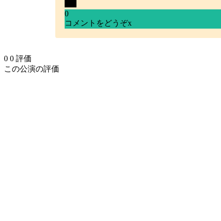
0
コメントをどうぞ
x
0
0
評価
この公演の評価