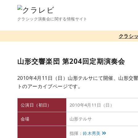
コ
ン
クラシック演奏会に関する情報サイト
テ
ン
クラシ
ツ
へ
移
山形交響楽団 第204回定期演奏会
動
2010年4月11日（日）山形テルサにて開催、山形交
トのアーカイブページです。
公演日（初日）
2010年4月11日（日）
会場
山形テルサ
指揮：
鈴木秀美