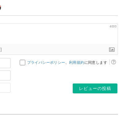
4000
]
お
プライバシーポリシー
、
利用規約
に同意します
名
メ
前
ー
*
ホ
ル
ー
ア
ム
ド
ペ
レ
ー
ス
ジ
*