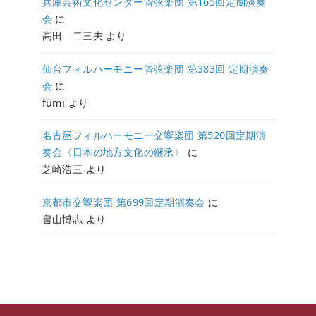
兵庫芸術文化センター管弦楽団 第165回定期演奏
会
に
高田 二三夫
より
仙台フィルハーモニー管弦楽団 第383回 定期演奏
会
に
fumi
より
名古屋フィルハーモニー交響楽団 第520回定期演
奏会〈日本の地方文化の継承〉
に
芝崎浩三
より
京都市交響楽団 第699回定期演奏会
に
畠山博志
より