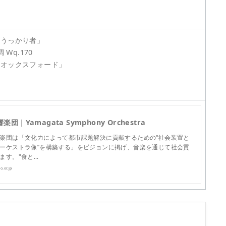
「うっかり者」
 Wq.170
「オックスフォード」
団｜Yamagata Symphony Orchestra
楽団は「⽂化⼒によって都市課題解決に貢献するための“社会装置と
ーケストラ像”を構築する」をビジョンに掲げ、音楽を通じて社会貢
ます。"食と…
.or.jp