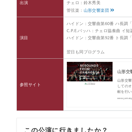
出演
チェロ：鈴木秀美
管弦楽：
山形交響楽団
ハイドン：交響曲第60番 ハ長調
C.P.E.バッハ：チェロ協奏曲 イ短調
演目
ハイドン：交響曲第92番 ト長調
翌日も同プログラム
山形交響楽
山形交響
参照サイト
してのオ
献を行い
www.yamakyo
この公演に行きましたか？