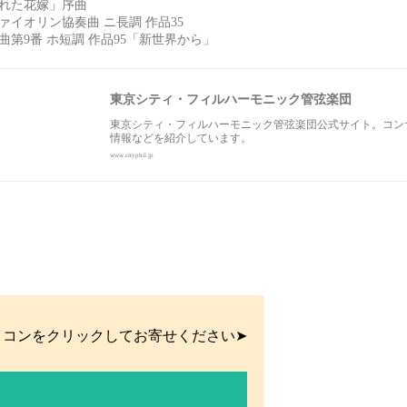
れた花嫁」序曲
イオリン協奏曲 ニ長調 作品35
曲第9番 ホ短調 作品95「新世界から」
東京シティ・フィルハーモニック管弦楽団
東京シティ・フィルハーモニック管弦楽団公式サイト。コン
情報などを紹介しています。
www.cityphil.jp
イコンをクリックしてお寄せください➤