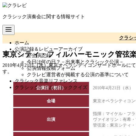
コ
ン
クラシック演奏会に関する情報サイト
テ
ン
ツ
へ
クラシ
ホーム
移
公演記録＆レビューアーカイブ
動
東京シティ・フィルハーモニック管弦楽団
全公演記録
今日は何の日？－出来事とクラシック公演－
2010年4月21日（水）東京オペラシティコンサートホール
公演情報投稿フォーム
す。
クラレビ運営者が掲載する公演の基準について
クラシック音楽リファレンス
クラシックタイムショッククイズ
公演日（初日）
2010年4月21日（水）
会場
東京オペラシティコン
指揮：マイケル・フラ
出演
ヴァイオリン：有希・
管弦楽：
東京シティ・