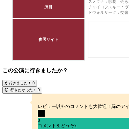
スメタナ：歌劇「売ら
演目
チャイコフスキー：ヴァ
ドヴォルザーク：交響
参照サイト
この公演に行きましたか？
行きました！
0
行きたかった！
0
レビュー以外のコメントも大歓迎！緑のア
0
コメントをどうぞ
x