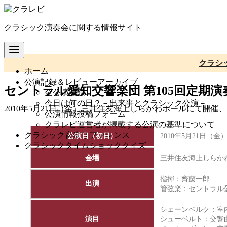
コ
ン
クラシック演奏会に関する情報サイト
テ
ン
ツ
へ
クラシ
ホーム
移
公演記録＆レビューアーカイブ
動
セントラル愛知交響楽団 第105回定期演
全公演記録
今日は何の日？－出来事とクラシック公演－
2010年5月21日（金）三井住友海上しらかわホールにて開
公演情報投稿フォーム
クラレビ運営者が掲載する公演の基準について
クラシック音楽リファレンス
公演日（初日）
2010年5月21日（金
クラシックタイムショッククイズ
会場
三井住友海上しらか
指揮：齊藤一郎
出演
管弦楽：
セントラル
シェーンベルク：室
演目
シューベルト：交響曲第