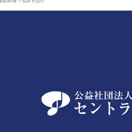
曲第8番 ヘ長調 作品93
公益社団法人 セントラル愛知交響楽団
公益社団法人 セントラル愛知交響楽団は地域に根ざした音
www.caso.jp