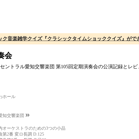
ック音楽雑学クイズ『クラシックタイムショッククイズ』がで
奏会
催、セントラル愛知交響楽団 第105回定期演奏会の公演記録とレ
）
わホール
愛知交響楽団
内オーケストラのための3つの小品
2番 変ロ長調 D.125