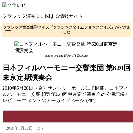
コ
ン
クラシック演奏会に関する情報サイト
テ
ン
クラシック音楽雑学クイズ『クラシックタイムショッククイズ』ができま
ツ
した
へ
移
動
photo credit: Hiroyuki Tsuruno
日本フィルハーモニー交響楽団 第620回
東京定期演奏会
2010年5月28日（金）サントリーホールにて開催、日本フィ
ルハーモニー交響楽団 第620回東京定期演奏会の公演記録と
レビュー/コメントのアーカイブページです。
2010年5月28日（金）