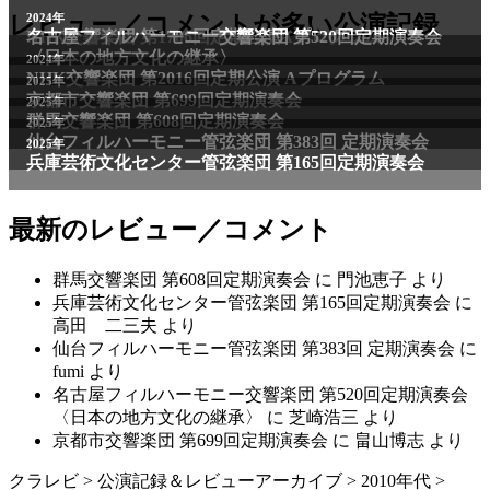
レビュー／コメントが多い公演記録
最新のレビュー／コメント
群馬交響楽団 第608回定期演奏会
に
門池恵子
より
兵庫芸術文化センター管弦楽団 第165回定期演奏会
に
高田 二三夫
より
仙台フィルハーモニー管弦楽団 第383回 定期演奏会
に
fumi
より
名古屋フィルハーモニー交響楽団 第520回定期演奏会
〈日本の地方文化の継承〉
に
芝崎浩三
より
京都市交響楽団 第699回定期演奏会
に
畠山博志
より
クラレビ
>
公演記録＆レビューアーカイブ
>
2010年代
>