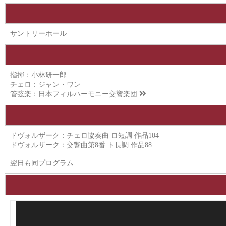
サントリーホール
指揮：小林研一郎
チェロ：ジャン・ワン
管弦楽：
日本フィルハーモニー交響楽団
ドヴォルザーク：チェロ協奏曲 ロ短調 作品104
ドヴォルザーク：交響曲第8番 ト長調 作品88
翌日も同プログラム