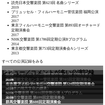
読売日本交響楽団 第623回 名曲シリーズ
2019
ブリュッセル・フィルハーモニー管弦楽団 福岡公演
2017
2017
東京フィルハーモニー交響楽団 第893回オーチャード
定期演奏会
2017
NHK交響楽団 第1786回定期公演Bプログラム
2014
東京都交響楽団 第753回定期演奏会Aシリーズ
2013
すべての公演記録をみる
2025年
レビュー／コメントが多い公演記録
仙台フィルハーモニー管弦楽団 第383回 定期演奏会
2025年
兵庫芸術文化センター管弦楽団 第165回定期演奏会
2011年
2024年
NHK交響楽団 第1706回定期公演Aプログラム
名古屋フィルハーモニー交響楽団 第520回定期演奏会
〈日本の地方文化の継承〉
2024年
NHK交響楽団 第2016回定期公演 Aプログラム
2025年
京都市交響楽団 第699回定期演奏会
2025年
群馬交響楽団 第608回定期演奏会