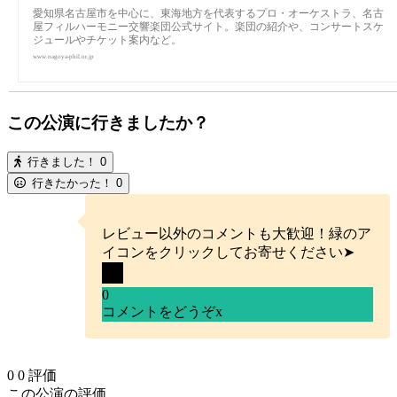
愛知県名古屋市を中心に、東海地方を代表するプロ・オーケストラ、名古
屋フィルハーモニー交響楽団公式サイト。楽団の紹介や、コンサートスケ
ジュールやチケット案内など。
www.nagoya-phil.or.jp
この公演に行きましたか？
行きました！
0
行きたかった！
0
レビュー以外のコメントも大歓迎！緑のア
イコンをクリックしてお寄せください➤
0
コメントをどうぞ
x
0
0
評価
この公演の評価