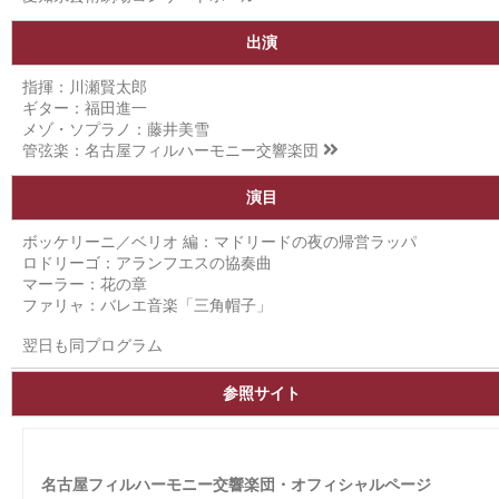
出演
指揮：川瀬賢太郎
ギター：福田進一
メゾ・ソプラノ：藤井美雪
管弦楽：
名古屋フィルハーモニー交響楽団
演目
ボッケリーニ／ベリオ 編：マドリードの夜の帰営ラッパ
ロドリーゴ：アランフエスの協奏曲
マーラー：花の章
ファリャ：バレエ音楽「三角帽子」
翌日も同プログラム
参照サイト
名古屋フィルハーモニー交響楽団・オフィシャルページ