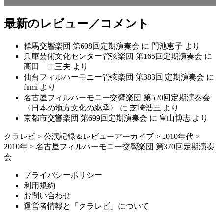
最新のレビュー／コメント
群馬交響楽団 第608回定期演奏会
に
門池恵子
より
兵庫芸術文化センター管弦楽団 第165回定期演奏会
に
高田 二三夫
より
仙台フィルハーモニー管弦楽団 第383回 定期演奏会
に
fumi
より
名古屋フィルハーモニー交響楽団 第520回定期演奏会
〈日本の地方文化の継承〉
に
芝崎浩三
より
京都市交響楽団 第699回定期演奏会
に
畠山博志
より
クラレビ
>
公演記録＆レビューアーカイブ
>
2010年代
>
2010年
>
名古屋フィルハーモニー交響楽団 第370回定期演奏
会
プライバシーポリシー
利用規約
お問い合わせ
運営者情報と「クラレビ」について