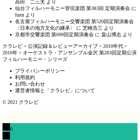
高田 二三夫
より
仙台フィルハーモニー管弦楽団 第383回 定期演奏会
に
fumi
より
名古屋フィルハーモニー交響楽団 第520回定期演奏会
〈日本の地方文化の継承〉
に
芝崎浩三
より
京都市交響楽団 第699回定期演奏会
に
畠山博志
より
クラレビ
>
公演記録＆レビューアーカイブ
>
2010年代
>
2010年
>
オーケストラ・アンサンブル金沢 第283回定期公演
フィルハーモニー・シリーズ
プライバシーポリシー
利用規約
お問い合わせ
運営者情報と「クラレビ」について
© 2021
クラレビ
0