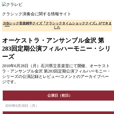
コ
ン
クラシック演奏会に関する情報サイト
テ
ン
クラシック音楽雑学クイズ『クラシックタイムショッククイズ』ができま
ツ
した
へ
移
オーケストラ・アンサンブル金沢 第
動
283回定期公演フィルハーモニー・シリ
ーズ
2010年6月28日（月）石川県立音楽堂にて開催、オーケスト
ラ・アンサンブル金沢 第283回定期公演フィルハーモニー・
シリーズの公演記録とレビュー/コメントのアーカイブペー
ジです。
公演日（初日）
2010年6月28日（月）