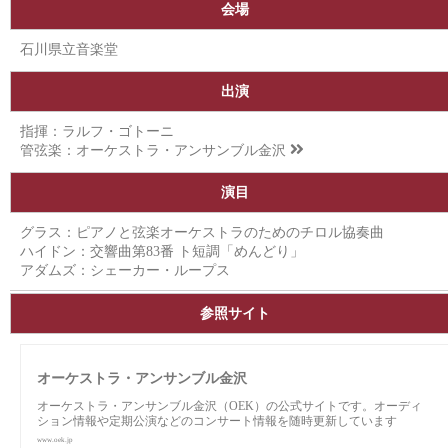
会場
石川県立音楽堂
出演
指揮：ラルフ・ゴトーニ
管弦楽：
オーケストラ・アンサンブル金沢
演目
グラス：ピアノと弦楽オーケストラのためのチロル協奏曲
ハイドン：交響曲第83番 ト短調「めんどり」
アダムズ：シェーカー・ループス
参照サイト
オーケストラ・アンサンブル金沢
オーケストラ・アンサンブル金沢（OEK）の公式サイトです。オーディ
ション情報や定期公演などのコンサート情報を随時更新しています
www.oek.jp