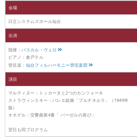
会場
日立システムズホール仙台
出演
指揮：
パスカル・ヴェロ
ピアノ：倉戸テル
管弦楽：
仙台フィルハーモニー管弦楽団
演目
マルティヌー：トッカータと2つのカンツォーネ
ストラヴィンスキー：バレエ組曲「プルチネルラ」（1949年
版）
オネゲル：交響曲第4番「 バーゼルの喜び」
翌日も同プログラム