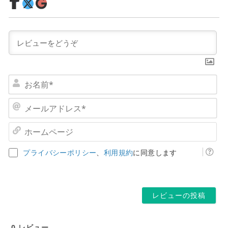
お
名
前
メ
*
ー
ル
ホ
ア
ー
ド
ム
プライバシーポリシー
、
利用規約
に同意します
レ
ペ
ス
ー
*
ジ
0
レビュー