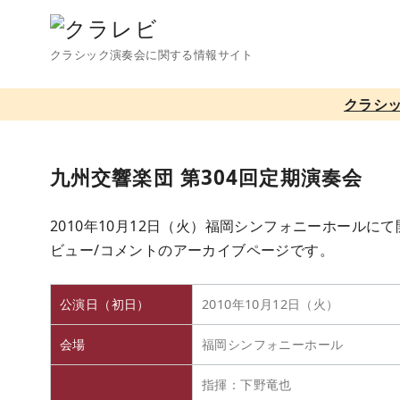
コ
ン
クラシック演奏会に関する情報サイト
テ
ン
クラシ
ツ
へ
移
九州交響楽団 第304回定期演奏会
動
2010年10月12日（火）福岡シンフォニーホールに
ビュー/コメントのアーカイブページです。
公演日（初日）
2010年10月12日（火）
会場
福岡シンフォニーホール
指揮：下野竜也