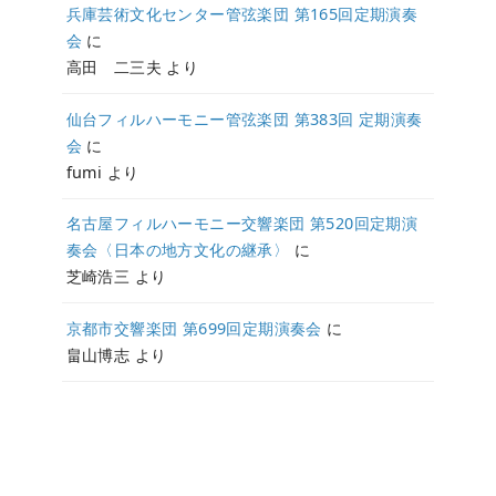
兵庫芸術文化センター管弦楽団 第165回定期演奏
会
に
高田 二三夫
より
仙台フィルハーモニー管弦楽団 第383回 定期演奏
会
に
fumi
より
名古屋フィルハーモニー交響楽団 第520回定期演
奏会〈日本の地方文化の継承〉
に
芝崎浩三
より
京都市交響楽団 第699回定期演奏会
に
畠山博志
より