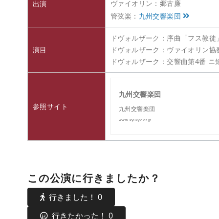
ヴァイオリン：郷古廉
出演
管弦楽：
九州交響楽団
ドヴォルザーク：序曲「フス教徒」
演目
ドヴォルザーク：ヴァイオリン協奏
ドヴォルザーク：交響曲第4番 ニ
九州交響楽団
参照サイト
九州交響楽団
www.kyukyo.or.jp
この公演に行きましたか？
行きました！
0
行きたかった！
0