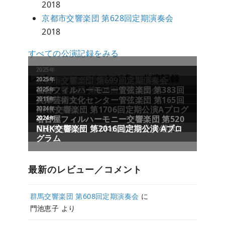
2018
京都市交響楽団 第628回定期演奏会
2018
すべての公演記録をみる
2025年
レビュー／コメントが多い公演記録
京都市交響楽団 第699回定期演奏会
2025年
2025年
群馬交響楽団 第608回定期演奏会
仙台フィルハーモニー管弦楽団 第383回
2025年
定期演奏会
兵庫芸術文化センター管弦楽団 第165回
2011年
定期演奏会
NHK交響楽団 第1706回定期公演Aプログ
2024年
ラム
名古屋フィルハーモニー交響楽団 第520
2024年
回定期演奏会〈日本の地方文化の継承〉
NHK交響楽団 第2016回定期公演 Aプロ
グラム
最新のレビュー／コメント
群馬交響楽団 第608回定期演奏会
に
門池恵子
より