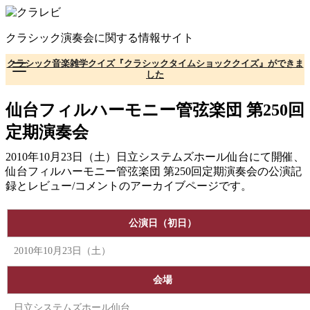
コ
ン
クラシック演奏会に関する情報サイト
テ
ン
クラシック音楽雑学クイズ『クラシックタイムショッククイズ』ができま
ツ
した
へ
移
仙台フィルハーモニー管弦楽団 第250回
動
定期演奏会
2010年10月23日（土）日立システムズホール仙台にて開催、
仙台フィルハーモニー管弦楽団 第250回定期演奏会の公演記
録とレビュー/コメントのアーカイブページです。
公演日（初日）
2010年10月23日（土）
会場
日立システムズホール仙台