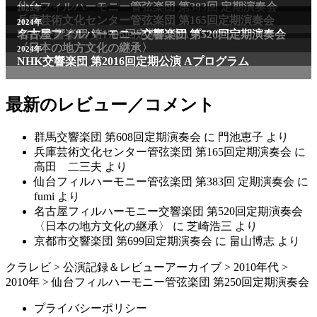
最新のレビュー／コメント
群馬交響楽団 第608回定期演奏会
に
門池恵子
より
兵庫芸術文化センター管弦楽団 第165回定期演奏会
に
高田 二三夫
より
仙台フィルハーモニー管弦楽団 第383回 定期演奏会
に
fumi
より
名古屋フィルハーモニー交響楽団 第520回定期演奏会
〈日本の地方文化の継承〉
に
芝崎浩三
より
京都市交響楽団 第699回定期演奏会
に
畠山博志
より
クラレビ
>
公演記録＆レビューアーカイブ
>
2010年代
>
2010年
>
仙台フィルハーモニー管弦楽団 第250回定期演奏会
プライバシーポリシー