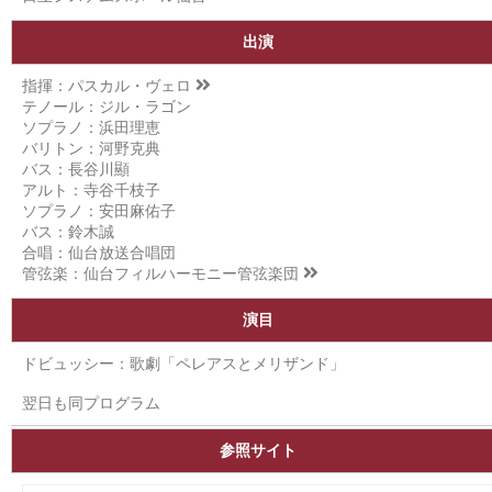
出演
指揮：
パスカル・ヴェロ
テノール：ジル・ラゴン
ソプラノ：浜田理恵
バリトン：河野克典
バス：長谷川顯
アルト：寺谷千枝子
ソプラノ：安田麻佑子
バス：鈴木誠
合唱：仙台放送合唱団
管弦楽：
仙台フィルハーモニー管弦楽団
演目
ドビュッシー：歌劇「ペレアスとメリザンド」
翌日も同プログラム
参照サイト